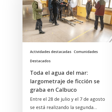
agua
del
mar:
largometraje
de
ficción
se
Actividades destacadas
Comunidades
graba
Destacados
en
Toda el agua del mar:
Calbuco
largometraje de ficción se
graba en Calbuco
Entre el 28 de julio y el 7 de agosto
se está realizando la segunda…