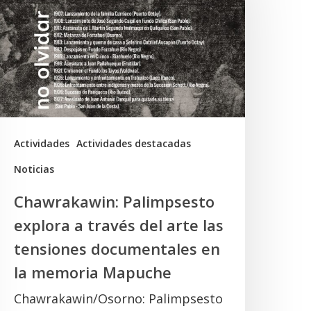
xplora
ravés
el
rte
as
ensiones
Actividades
Actividades destacadas
ocumentales
Noticias
n
Chawrakawin: Palimpsesto
a
explora a través del arte las
memoria
tensiones documentales en
Mapuche
la memoria Mapuche
Chawrakawin/Osorno: Palimpsesto