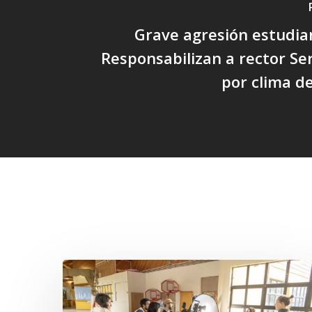
Grave agresión estudia
Responsabilizan a rector Se
por clima de
Related Posts
Toda
el