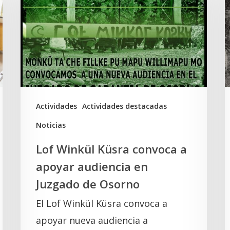
Küsra
e
convoca
a
a
t
apoyar
d
audiencia
a
en
l
Juzgado
t
Actividades
Actividades destacadas
de
d
Noticias
Osorno
e
Lof Winkül Küsra convoca a
l
apoyar audiencia en
Juzgado de Osorno
El Lof Winkül Küsra convoca a
apoyar nueva audiencia a