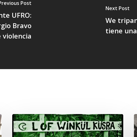
Previous Post
Next Post
nte UFRO:
We tripa
rgio Bravo
tiene un
 violencia
Lof
C
Winkül
P