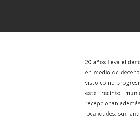
20 años lleva el de
en medio de decena
visto como progresiv
este recinto mun
Hit enter to search or ESC to close
recepcionan además 
localidades, sumand