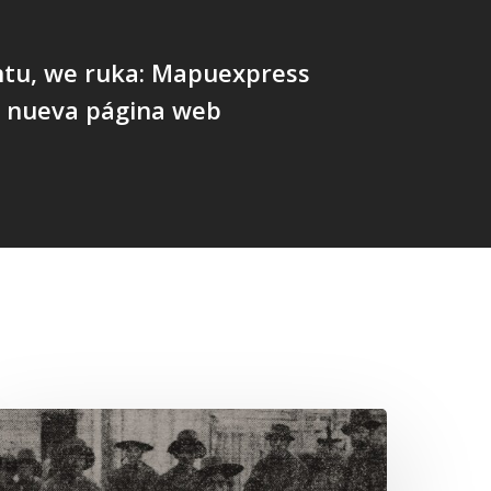
ntu, we ruka: Mapuexpress
a nueva página web
hawrakawin:
alimpsesto