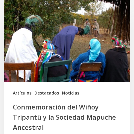
Conmemoración
del
Wiñoy
Tripantü
y
la
Sociedad
Mapuche
Ancestral
Artículos
Destacados
Noticias
Conmemoración del Wiñoy
Tripantü y la Sociedad Mapuche
Ancestral