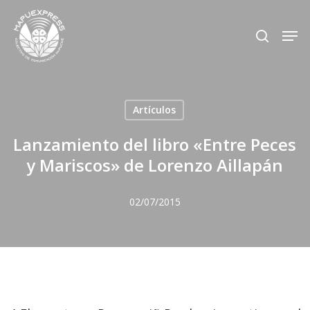
Skip
Men
search
to
Close
main
Menu
content
Artículos
Lanzamiento del libro «Entre Peces
y Mariscos» de Lorenzo Aillapán
02/07/2015