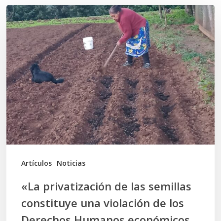
«La
privatización
de
las
semillas
constituye
una
violación
de
los
Artículos
Noticias
Derechos
«La privatización de las semillas
Humanos
constituye una violación de los
económicos,
Derechos Humanos económicos,