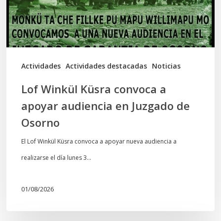
audiencia
en
Juzgado
de
Actividades
Actividades destacadas
Noticias
Osorno
Lof Winkül Küsra convoca a
apoyar audiencia en Juzgado de
Osorno
El Lof Winkül Küsra convoca a apoyar nueva audiencia a
realizarse el día lunes 3…
01/08/2026