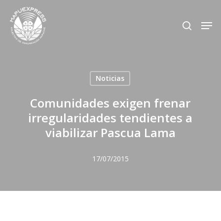
Skip
Men
search
to
Close
main
Menu
content
Noticias
Comunidades exigen frenar
irregularidades tendientes a
viabilizar Pascua Lama
17/07/2015