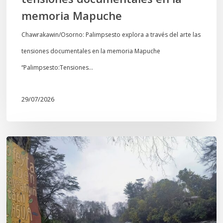
Mapuche
memoria Mapuche
Chawrakawin/Osorno: Palimpsesto explora a través del arte las
tensiones documentales en la memoria Mapuche
“Palimpsesto:Tensiones…
29/07/2026
En
defensa
del
Salto
Donguil