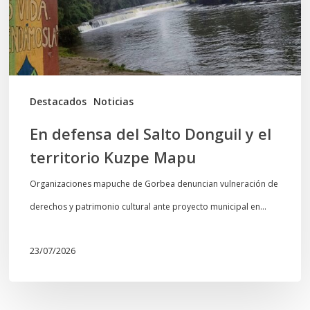
y
el
territorio
Kuzpe
Mapu
Destacados
Noticias
En defensa del Salto Donguil y el
territorio Kuzpe Mapu
Organizaciones mapuche de Gorbea denuncian vulneración de
derechos y patrimonio cultural ante proyecto municipal en…
23/07/2026