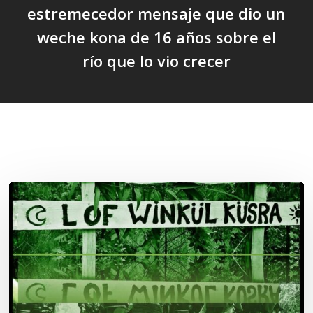
estremecedor mensaje que dio un
weche kona de 16 años sobre el
río que lo vio crecer
Related Posts
Lof
Winkül
Küsra
convoca
a
apoyar