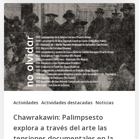
Chawrakawin:
Palimpsesto
explora
a
través
del
arte
las
tensiones
documentales
Actividades
Actividades destacadas
Noticias
en
Chawrakawin: Palimpsesto
la
explora a través del arte las
memoria
tensiones documentales en la