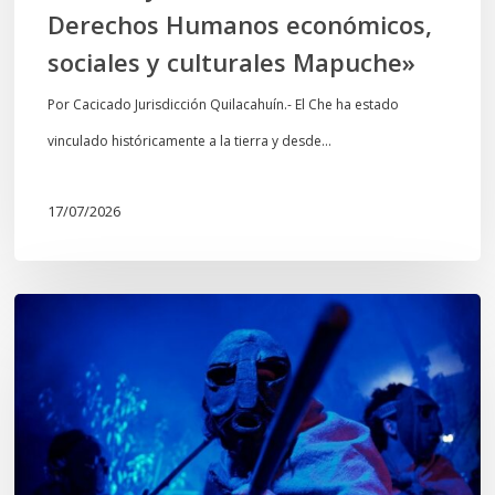
Derechos Humanos económicos,
sociales
sociales y culturales Mapuche»
y
culturales
Por Cacicado Jurisdicción Quilacahuín.- El Che ha estado
Mapuche»
vinculado históricamente a la tierra y desde…
17/07/2026
Opinión:
En
tiempos
de
Wiñoy
Tripantü,