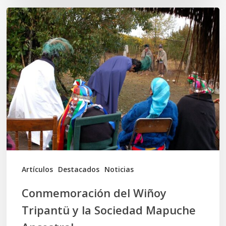
Conmemoración
del
Wiñoy
Tripantü
y
la
Sociedad
Mapuche
Ancestral
Artículos
Destacados
Noticias
Conmemoración del Wiñoy
Tripantü y la Sociedad Mapuche