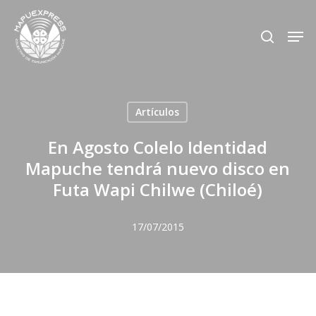
Skip
Men
search
to
Close
main
Menu
content
Artículos
En Agosto Colelo Identidad
Mapuche tendrá nuevo disco en
Futa Wapi Chilwe (Chiloé)
17/07/2015