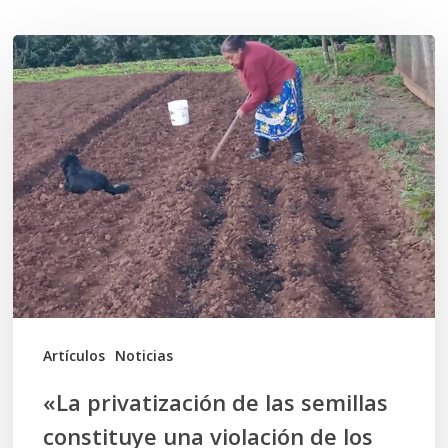
«La
privatización
de
las
semillas
constituye
una
violación
de
los
Artículos
Noticias
Derechos
«La privatización de las semillas
Humanos
constituye una violación de los
económicos,