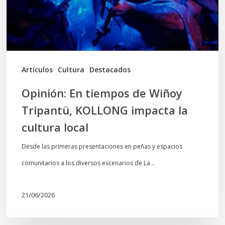
KOLLONG
impacta
la
cultura
Artículos
Cultura
Destacados
local
Opinión: En tiempos de Wiñoy
Tripantü, KOLLONG impacta la
cultura local
Desde las primeras presentaciones en peñas y espacios
comunitarios a los diversos escenarios de La…
21/06/2026