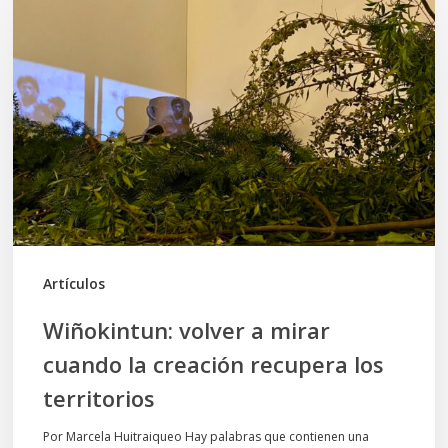
volver
a
mirar
cuando
la
creación
recupera
los
territorios
Artículos
Wiñokintun: volver a mirar
cuando la creación recupera los
territorios
Por Marcela Huitraiqueo Hay palabras que contienen una