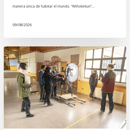
manera única de habitar el mundo. “Wiñokintun”…
09/08/2026
Toda
el
agua
del
mar:
largometraje
de
ficción
se