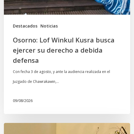
derecho
a
debida
Destacados
Noticias
defensa
Osorno: Lof Winkul Kusra busca
ejercer su derecho a debida
defensa
Con fecha 3 de agosto, y ante la audiencia realizada en el
Juzgado de Chawrakawin,…
09/08/2026
Wiñokintun: