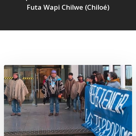
Futa Wapi Chilwe (Chiloé)
Related Posts
Osorno:
Lof
Winkul
Kusra
busca
ejercer
su