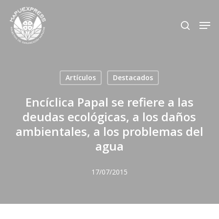
Skip
Men
search
to
Close
main
Menu
content
Artículos
Destacados
Encíclica Papal se refiere a las
deudas ecológicas, a los daños
ambientales, a los problemas del
agua
17/07/2015