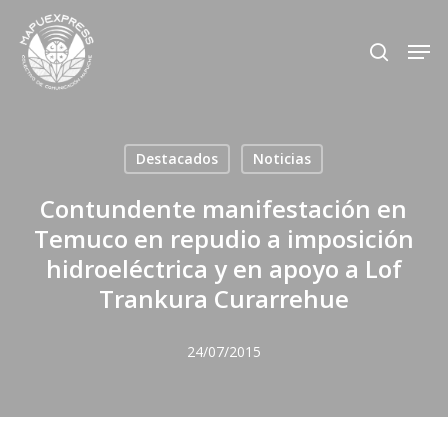
Skip
Men
search
to
Close
main
Menu
content
Destacados
Noticias
Contundente manifestación en
Temuco en repudio a imposición
hidroeléctrica y en apoyo a Lof
Trankura Curarrehue
24/07/2015