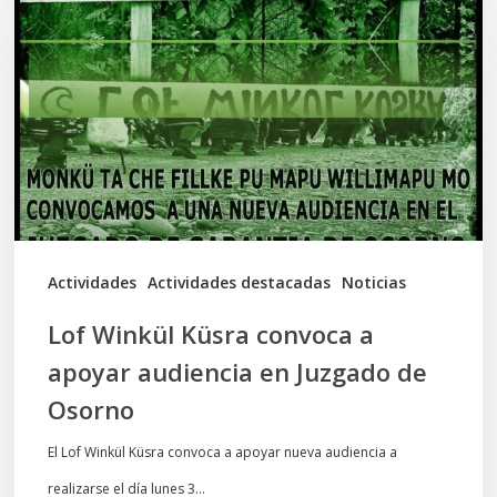
Küsra
convoca
a
apoyar
audiencia
en
Juzgado
de
Actividades
Actividades destacadas
Noticias
Osorno
Lof Winkül Küsra convoca a
apoyar audiencia en Juzgado de
Osorno
El Lof Winkül Küsra convoca a apoyar nueva audiencia a
realizarse el día lunes 3…