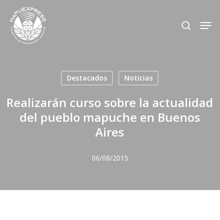
Skip
Men
search
to
Close
main
Menu
content
Destacados
Noticias
Realizarán curso sobre la actualidad
del pueblo mapuche en Buenos
Aires
06/08/2015