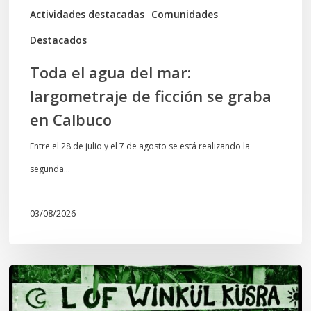
graba
Actividades destacadas
Comunidades
en
Destacados
Calbuco
Toda el agua del mar:
largometraje de ficción se graba
en Calbuco
Entre el 28 de julio y el 7 de agosto se está realizando la
segunda…
03/08/2026
Lof
Winkül