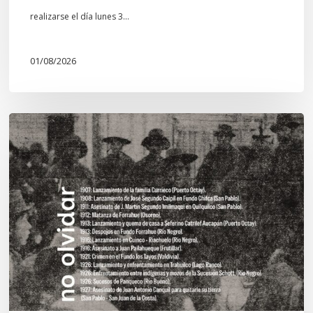
realizarse el día lunes 3…
01/08/2026
Chawrakawin:
Palimpsesto
explora
a
través
del
arte
las
tensiones