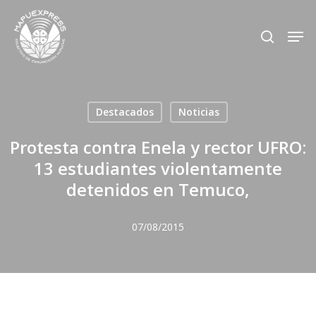
Skip
Men
search
to
Close
main
Menu
content
Destacados
Noticias
Protesta contra Enela y rector UFRO:
13 estudiantes violentamente
detenidos en Temuco,
07/08/2015