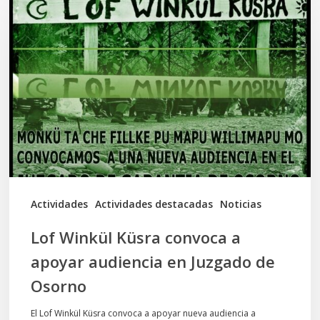
Winkül
Küsra
convoca
a
apoyar
audiencia
en
Juzgado
de
Actividades
Actividades destacadas
Noticias
Osorno
Lof Winkül Küsra convoca a
apoyar audiencia en Juzgado de
Osorno
El Lof Winkül Küsra convoca a apoyar nueva audiencia a