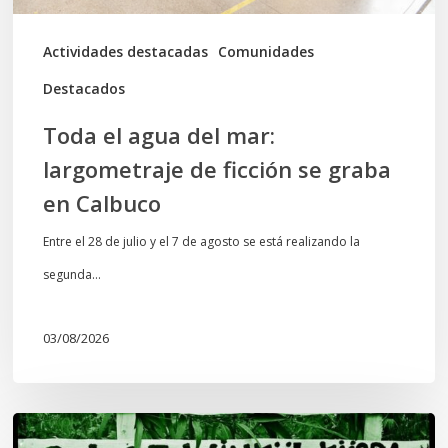
se
graba
Actividades destacadas
Comunidades
en
Destacados
Calbuco
Toda el agua del mar:
largometraje de ficción se graba
en Calbuco
Entre el 28 de julio y el 7 de agosto se está realizando la
segunda…
03/08/2026
Lof