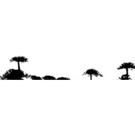
Se agradece la difusión del contenido
citando
la fuente www.mapuexpress.org