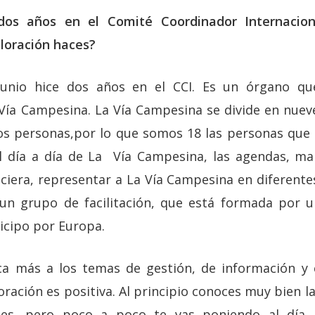
os años en el Comité Coordinador Internacion
loración haces?
junio hice dos años en el CCI. Es un órgano qu
 Vía Campesina. La Vía Campesina se divide en nuev
dos personas,por lo que somos 18 las personas que
el día a día de La Vía Campesina, las agendas, mar
nciera, representar a La Vía Campesina en diferent
 un grupo de facilitación, que está formada por 
icipo por Europa.
ca más a los temas de gestión, de información y c
loración es positiva. Al principio conoces muy bien 
ones, pero poco a poco te vas poniendo al día