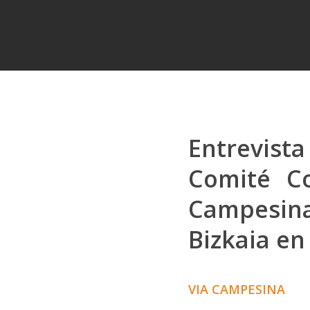
Entrevist
Comité Co
Campesin
Bizkaia en 
Hit enter to search or ESC to close
VIA CAMPESINA