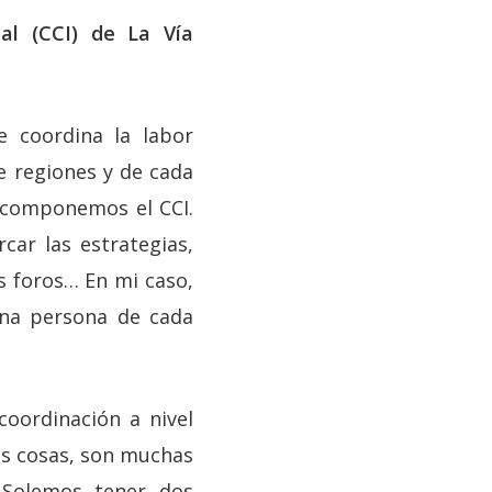
al (CCI) de La Vía
e coordina la labor
e regiones y de cada
 componemos el CCI.
car las estrategias,
es foros… En mi caso,
una persona de cada
oordinación a nivel
las cosas, son muchas
. Solemos tener dos