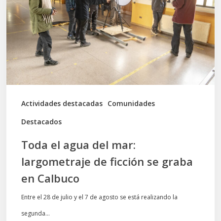
del
mar:
largometraje
de
ficción
se
graba
Actividades destacadas
Comunidades
en
Destacados
Calbuco
Toda el agua del mar:
largometraje de ficción se graba
en Calbuco
Entre el 28 de julio y el 7 de agosto se está realizando la
segunda…