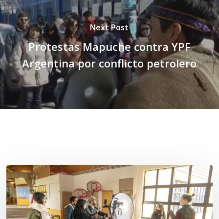
Next Post
Protestas Mapuche contra YPF
Argentina por conflicto petrolero
Related Posts
Toda
el
agua