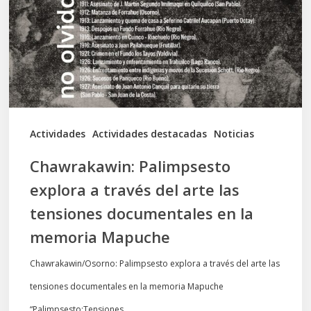
través
del
arte
las
tensiones
documentales
Actividades
Actividades destacadas
Noticias
en
Chawrakawin: Palimpsesto
la
explora a través del arte las
memoria
tensiones documentales en la
Mapuche
memoria Mapuche
Chawrakawin/Osorno: Palimpsesto explora a través del arte las
tensiones documentales en la memoria Mapuche
“Palimpsesto:Tensiones…