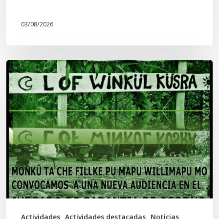
03/08/2026
Lof
Winkül
Küsra
convoca
a
apoyar
audiencia
en
Juzgado
de
Actividades
Actividades destacadas
Noticias