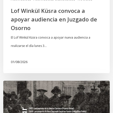
Osorno
Lof Winkül Küsra convoca a
apoyar audiencia en Juzgado de
Osorno
El Lof Winkül Küsra convoca a apoyar nueva audiencia a
realizarse el día lunes 3…
01/08/2026
Chawrakawin:
Palimpsesto
explora
a