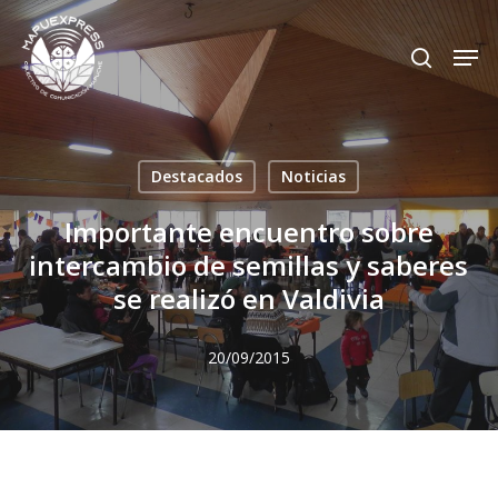
Skip
Men
search
to
Close
main
Menu
content
Destacados
Noticias
Importante encuentro sobre
intercambio de semillas y saberes
se realizó en Valdivia
20/09/2015