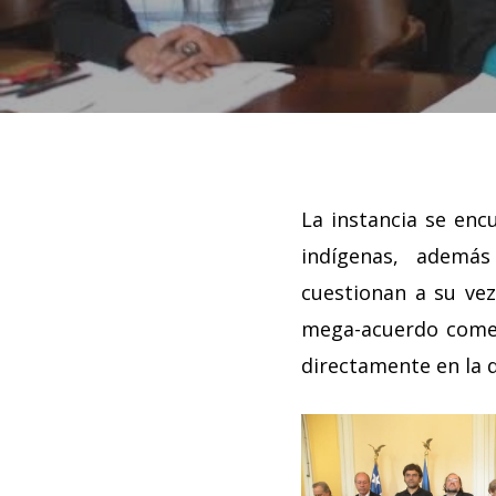
La instancia se enc
indígenas, además
cuestionan a su vez
mega-acuerdo comerc
directamente en la 
Hit enter to search or ESC to close