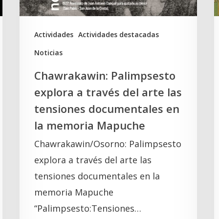
arte
e
las
t
tensiones
K
Actividades
Actividades destacadas
documentales
Noticias
en
Chawrakawin: Palimpsesto
la
explora a través del arte las
memoria
tensiones documentales en
Mapuche
la memoria Mapuche
Chawrakawin/Osorno: Palimpsesto
explora a través del arte las
tensiones documentales en la
memoria Mapuche
“Palimpsesto:Tensiones…