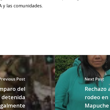
A y las comunidades.
Previous Post
Next Post
mparo del
Rechazo a
 detenida
rodeo en 
egalmente
Mapuche