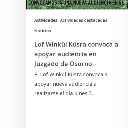
audiencia
en
Juzgado
Actividades
Actividades destacadas
de
Noticias
Osorno
Lof Winkül Küsra convoca a
apoyar audiencia en
Juzgado de Osorno
El Lof Winkül Küsra convoca a
apoyar nueva audiencia a
realizarse el día lunes 3…