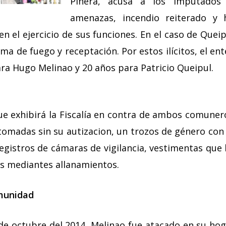
Piñera, acusa a los imputados
amenazas, incendio reiterado y 
n el ejercicio de sus funciones. En el caso de Queip
rma de fuego y receptación. Por estos ilícitos, el ent
ra Hugo Melinao y 20 años para Patricio Queipul.
ue exhibirá la Fiscalía en contra de ambos comuner
omadas sin su autizacion, un trozos de género con 
egistros de cámaras de vigilancia, vestimentas que 
as mediantes allanamientos.
omunidad
de octubre del 2014, Melinao fue atacado en su hog