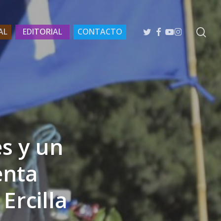
se
TWITTER
FACEBOOK
YOUTUBE
INSTAGRAM
AL
EDITORIAL
CONTACTO
es y un
enta
Ercilla