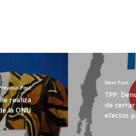
Next Post
Previous Post
TPP: Denu
le realiza
de cerrar
 de la ONU
efectos p