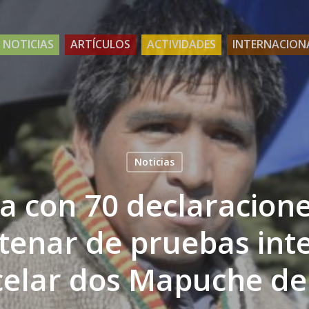
NOTICIAS
ARTÍCULOS
ACTIVIDADES
INTERNACION
Noticias
ia con 70 declaracion
tenar de pruebas int
elar dos Mapuche de 