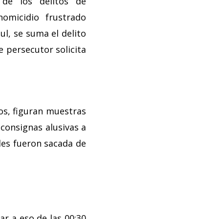
 de los delitos de
homicidio frustrado
ul, se suma el delito
e persecutor solicita
os, figuran muestras
consignas alusivas a
les fueron sacada de
ar a eso de las 00:30