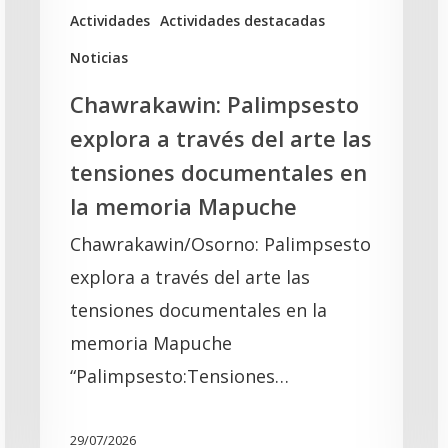
tensiones
K
Actividades
Actividades destacadas
documentales
Noticias
en
Chawrakawin: Palimpsesto
la
explora a través del arte las
memoria
tensiones documentales en
Mapuche
la memoria Mapuche
Chawrakawin/Osorno: Palimpsesto
explora a través del arte las
tensiones documentales en la
memoria Mapuche
“Palimpsesto:Tensiones…
29/07/2026