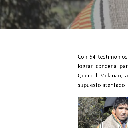
Con 54 testimonios
lograr condena pa
Queipul Millanao, 
Hit enter to search or ESC to close
supuesto atentado i