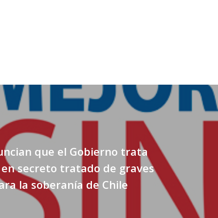
ncian que el Gobierno trata
 en secreto tratado de graves
ara la soberanía de Chile