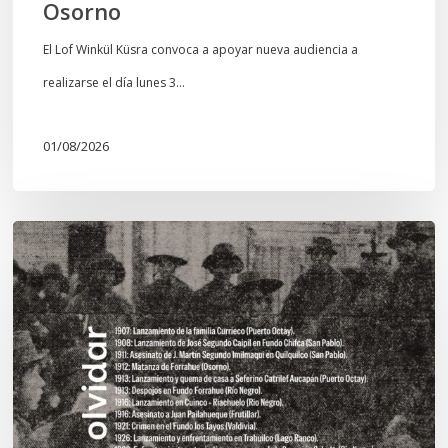
Osorno
El Lof Winkül Küsra convoca a apoyar nueva audiencia a
realizarse el día lunes 3…
01/08/2026
Chawrakawin:
Palimpsesto
explora
a
través
del
arte