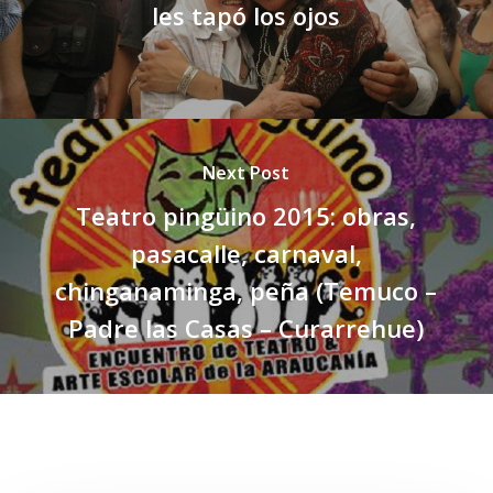
les tapó los ojos
Next Post
Teatro pingüino 2015: obras,
pasacalle, carnaval,
chinganaminga, peña (Temuco –
Padre las Casas – Curarrehue)
Related Posts