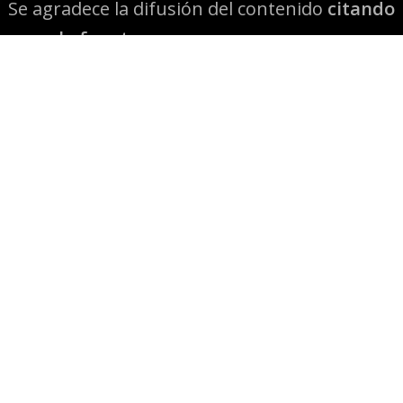
Se agradece la difusión del contenido
citando
la fuente www.mapuexpress.org
Desde el año 2000, ejerciendo el derecho a la
comunicación Mapuche en Wallmapu.
© 2026 Mapuexpress.