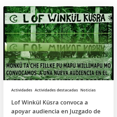
Lof
Winkül
Küsra
convoca
a
apoyar
audiencia
en
Juzgado
de
Actividades
Actividades destacadas
Noticias
Osorno
Lof Winkül Küsra convoca a
apoyar audiencia en Juzgado de