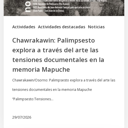
las
tensiones
documentales
Actividades
Actividades destacadas
Noticias
en
Chawrakawin: Palimpsesto
la
explora a través del arte las
memoria
tensiones documentales en la
Mapuche
memoria Mapuche
Chawrakawin/Osorno: Palimpsesto explora a través del arte las
tensiones documentales en la memoria Mapuche
“Palimpsesto:Tensiones…
29/07/2026