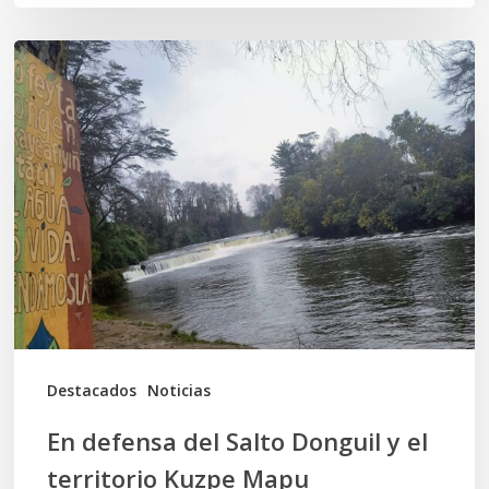
En
defensa
del
Salto
Donguil
y
el
territorio
Kuzpe
Mapu
Destacados
Noticias
En defensa del Salto Donguil y el
territorio Kuzpe Mapu