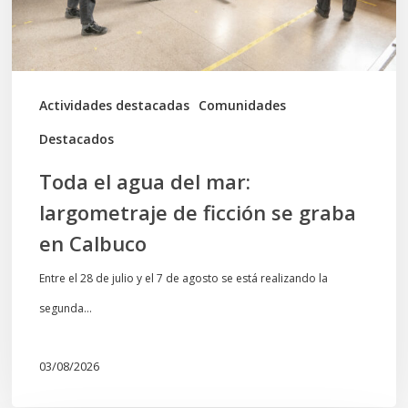
de
ficción
se
graba
Actividades destacadas
Comunidades
en
Destacados
Calbuco
Toda el agua del mar:
largometraje de ficción se graba
en Calbuco
Entre el 28 de julio y el 7 de agosto se está realizando la
segunda…
03/08/2026