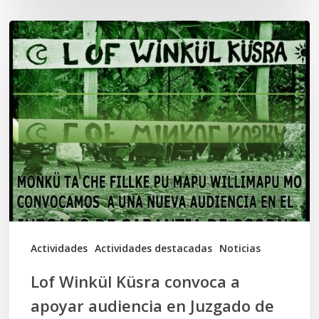
Lof
Winkül
Küsra
convoca
a
apoyar
audiencia
en
Juzgado
de
Actividades
Actividades destacadas
Noticias
Osorno
Lof Winkül Küsra convoca a
apoyar audiencia en Juzgado de