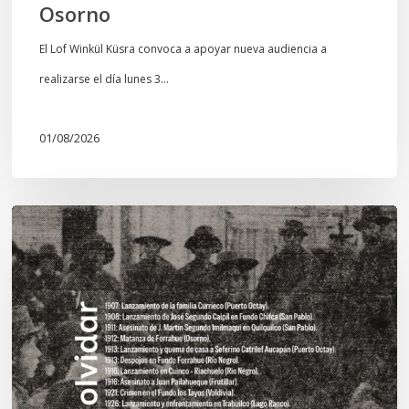
Osorno
El Lof Winkül Küsra convoca a apoyar nueva audiencia a
realizarse el día lunes 3…
01/08/2026
Chawrakawin:
Palimpsesto
explora
a
través
del
arte