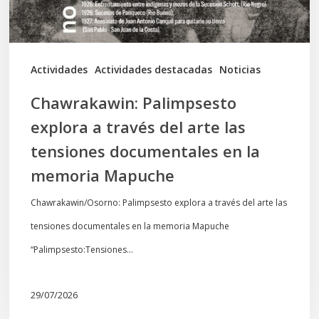
las
tensiones
documentales
Actividades
Actividades destacadas
Noticias
en
Chawrakawin: Palimpsesto
la
explora a través del arte las
memoria
tensiones documentales en la
Mapuche
memoria Mapuche
Chawrakawin/Osorno: Palimpsesto explora a través del arte las
tensiones documentales en la memoria Mapuche
“Palimpsesto:Tensiones…
29/07/2026