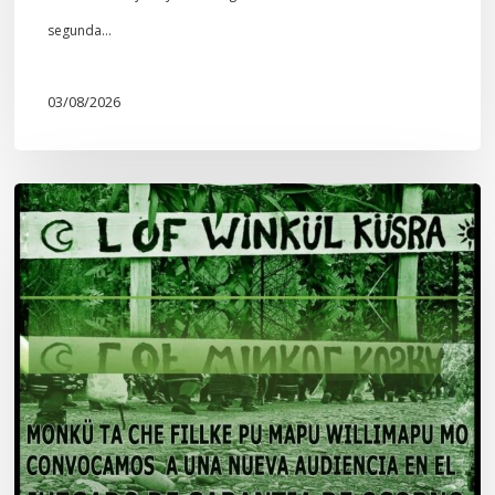
segunda…
03/08/2026
Lof
Winkül
Küsra
convoca
a
apoyar
audiencia
en
Juzgado