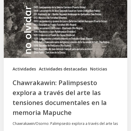
a
través
del
arte
las
tensiones
documentales
Actividades
Actividades destacadas
Noticias
en
Chawrakawin: Palimpsesto
la
explora a través del arte las
memoria
tensiones documentales en la
Mapuche
memoria Mapuche
Chawrakawin/Osorno: Palimpsesto explora a través del arte las