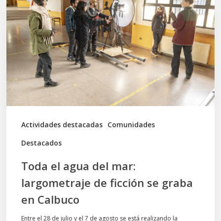
agua
del
mar:
largometraje
de
ficción
se
graba
Actividades destacadas
Comunidades
en
Destacados
Calbuco
Toda el agua del mar:
largometraje de ficción se graba
en Calbuco
Entre el 28 de julio y el 7 de agosto se está realizando la