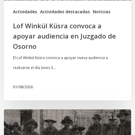
de
Actividades
Actividades destacadas
Noticias
Osorno
Lof Winkül Küsra convoca a
apoyar audiencia en Juzgado de
Osorno
El Lof Winkül Küsra convoca a apoyar nueva audiencia a
realizarse el día lunes 3…
01/08/2026
Chawrakawin:
Palimpsesto
explora