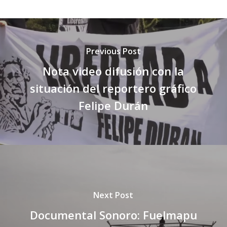
Previous Post
Nota video difusión con la
situación del reportero gráfico
Felipe Durán
Next Post
Documental Sonoro: Fuelmapu