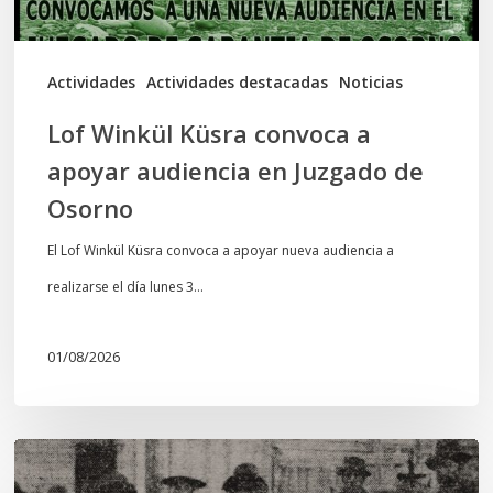
Juzgado
de
Actividades
Actividades destacadas
Noticias
Osorno
Lof Winkül Küsra convoca a
apoyar audiencia en Juzgado de
Osorno
El Lof Winkül Küsra convoca a apoyar nueva audiencia a
realizarse el día lunes 3…
01/08/2026
Chawrakawin:
Palimpsesto