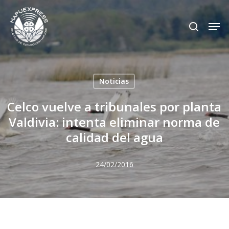
Skip
Men
search
to
Close
main
Menu
content
Noticias
Celco vuelve a tribunales por planta
Valdivia: intenta eliminar norma de
calidad del agua
24/02/2016