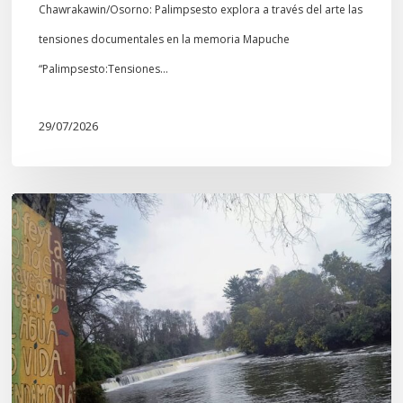
Chawrakawin/Osorno: Palimpsesto explora a través del arte las
tensiones documentales en la memoria Mapuche
“Palimpsesto:Tensiones…
29/07/2026
En
defensa
del
Salto
Donguil
y
el