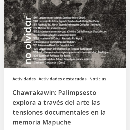
explora
a
través
del
arte
las
tensiones
documentales
Actividades
Actividades destacadas
Noticias
en
Chawrakawin: Palimpsesto
la
explora a través del arte las
memoria
tensiones documentales en la
Mapuche
memoria Mapuche