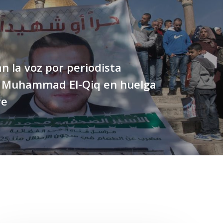
an la voz por periodista
o Muhammad El-Qiq en huelga
re