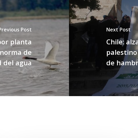
Previous Post
Next Post
por planta
Chile: alz
r norma de
palestin
d del agua
de hamb