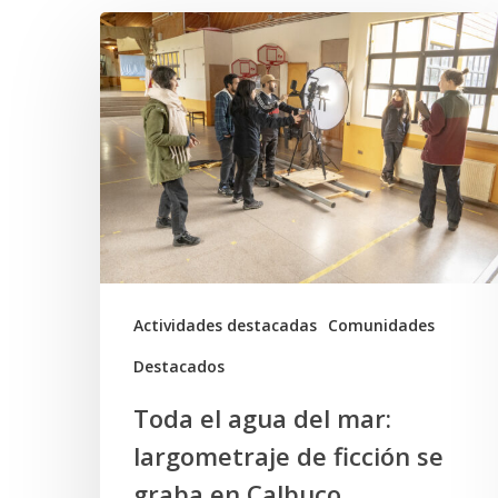
Toda
el
agua
del
mar:
largometraje
de
ficción
se
Actividades destacadas
Comunidades
graba
Destacados
en
Toda el agua del mar:
Calbuco
largometraje de ficción se
graba en Calbuco