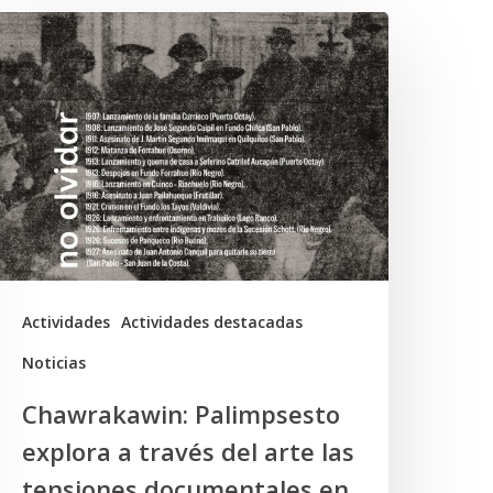
hawrakawin:
alimpsesto
xplora
ravés
el
rte
as
ensiones
Actividades
Actividades destacadas
ocumentales
Noticias
n
Chawrakawin: Palimpsesto
a
explora a través del arte las
memoria
tensiones documentales en