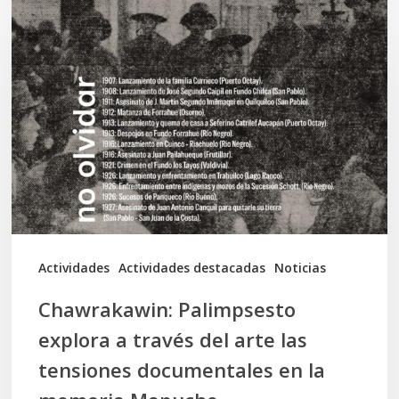
Palimpsesto
explora
a
través
del
arte
las
tensiones
documentales
Actividades
Actividades destacadas
Noticias
en
Chawrakawin: Palimpsesto
la
explora a través del arte las
memoria
tensiones documentales en la
Mapuche