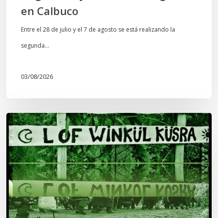
en Calbuco
Entre el 28 de julio y el 7 de agosto se está realizando la
segunda…
03/08/2026
Lof
Winkül
Küsra
convoca
a
apoyar
audiencia