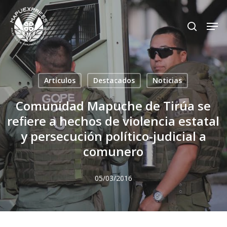
Skip
Men
search
to
Close
main
Menu
content
Artículos
Destacados
Noticias
Comunidad Mapuche de Tirúa se
refiere a hechos de violencia estatal
y persecución político-judicial a
comunero
05/03/2016