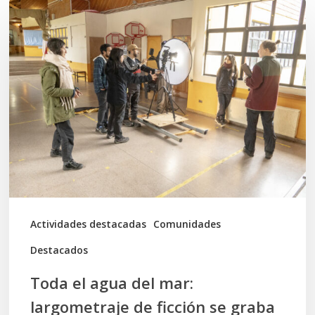
Toda
el
agua
del
mar:
largometraje
de
ficción
se
graba
Actividades destacadas
Comunidades
en
Destacados
Calbuco
Toda el agua del mar:
largometraje de ficción se graba