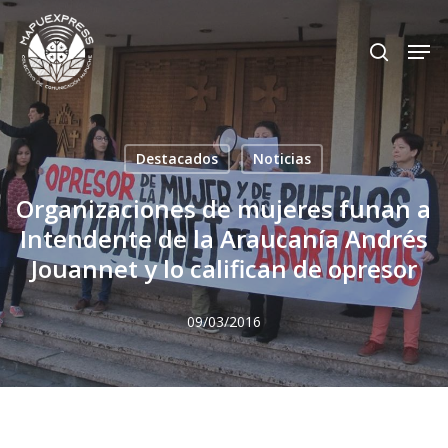
Skip
Men
search
to
Close
main
Menu
content
Destacados
Noticias
Organizaciones de mujeres funan a
Intendente de la Araucanía Andrés
Jouannet y lo califican de opresor
09/03/2016