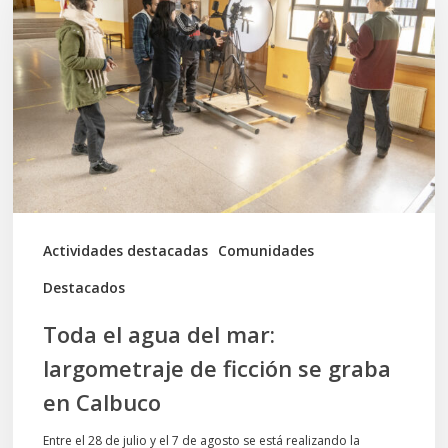
agua
del
mar:
largometraje
de
ficción
se
graba
Actividades destacadas
Comunidades
en
Destacados
Calbuco
Toda el agua del mar:
largometraje de ficción se graba
en Calbuco
Entre el 28 de julio y el 7 de agosto se está realizando la