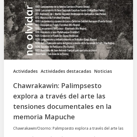
a
través
del
arte
las
tensiones
documentales
Actividades
Actividades destacadas
Noticias
en
Chawrakawin: Palimpsesto
la
explora a través del arte las
memoria
tensiones documentales en la
Mapuche
memoria Mapuche
Chawrakawin/Osorno: Palimpsesto explora a través del arte las