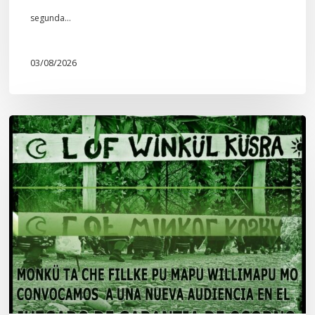
segunda…
03/08/2026
Lof
Winkül
Küsra
convoca
a
apoyar
audiencia
en
Juzgado