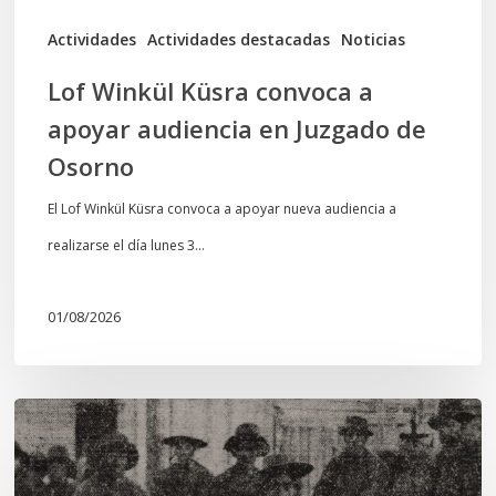
de
Actividades
Actividades destacadas
Noticias
Osorno
Lof Winkül Küsra convoca a
apoyar audiencia en Juzgado de
Osorno
El Lof Winkül Küsra convoca a apoyar nueva audiencia a
realizarse el día lunes 3…
01/08/2026
Chawrakawin:
Palimpsesto
explora