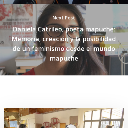
Next Post
Daniela Catrileo, poeta mapuche:
Memoria, creación y la posibilidad
de un feminismo desde el mundo
mapuche
Related Posts
Toda
el