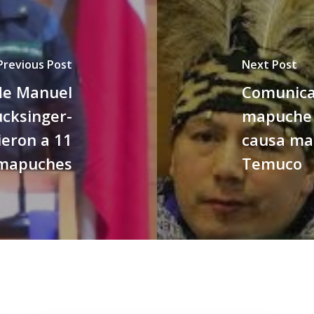
Previous Post
Next Post
de Manuel
Comunica
ucksinger-
mapuche p
eron a 11
causa ma
mapuches
Temuco