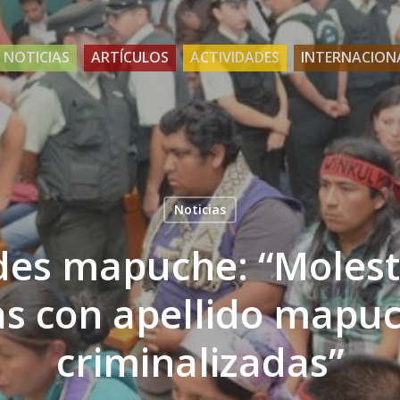
NOTICIAS
ARTÍCULOS
ACTIVIDADES
INTERNACION
Noticias
des mapuche: “Moles
s con apellido mapu
criminalizadas”