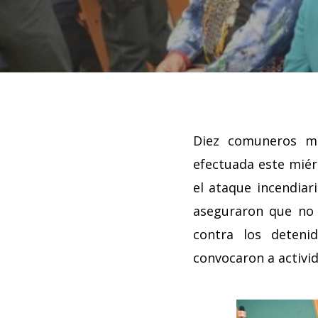
Diez comuneros ma
efectuada este miér
el ataque incendia
aseguraron que no 
contra los deteni
convocaron a activi
Hit enter to search or ESC to close