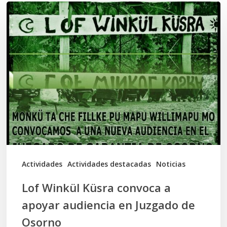
Lof
Winkül
Küsra
convoca
a
apoyar
audiencia
en
Juzgado
de
Actividades
Actividades destacadas
Noticias
Osorno
Lof Winkül Küsra convoca a
apoyar audiencia en Juzgado de
Osorno