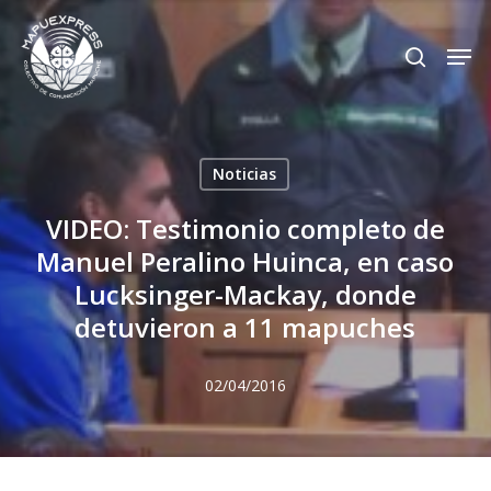
Skip
Men
search
to
Close
main
Menu
content
Noticias
VIDEO: Testimonio completo de
Manuel Peralino Huinca, en caso
Lucksinger-Mackay, donde
detuvieron a 11 mapuches
02/04/2016