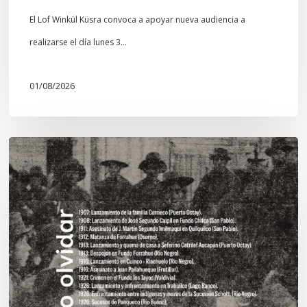
El Lof Winkül Küsra convoca a apoyar nueva audiencia a
realizarse el día lunes 3…
01/08/2026
Chawrakawin:
Palimpsesto
explora
a
través
del
arte
las