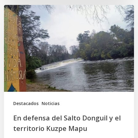
En
defensa
del
Salto
Donguil
y
el
territorio
Kuzpe
Mapu
Destacados
Noticias
En defensa del Salto Donguil y el
territorio Kuzpe Mapu