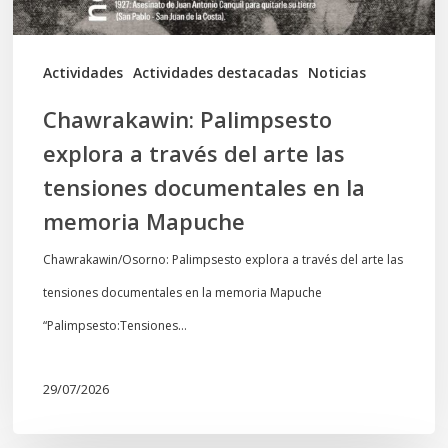
tensiones
documentales
Actividades
Actividades destacadas
Noticias
en
Chawrakawin: Palimpsesto
la
explora a través del arte las
memoria
tensiones documentales en la
Mapuche
memoria Mapuche
Chawrakawin/Osorno: Palimpsesto explora a través del arte las
tensiones documentales en la memoria Mapuche
“Palimpsesto:Tensiones…
29/07/2026