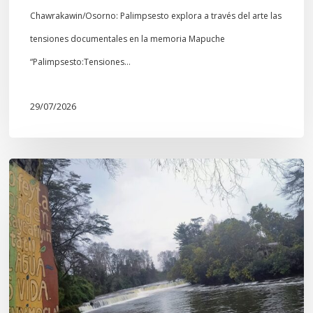
Chawrakawin/Osorno: Palimpsesto explora a través del arte las
tensiones documentales en la memoria Mapuche
“Palimpsesto:Tensiones…
29/07/2026
En
defensa
del
Salto
Donguil
y
el