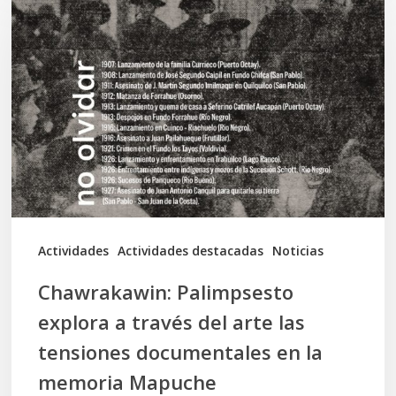
Palimpsesto
explora
a
través
del
arte
las
tensiones
documentales
Actividades
Actividades destacadas
Noticias
en
Chawrakawin: Palimpsesto
la
explora a través del arte las
memoria
tensiones documentales en la
Mapuche
memoria Mapuche