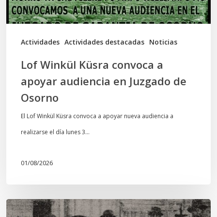
en
Juzgado
de
Actividades
Actividades destacadas
Noticias
Osorno
Lof Winkül Küsra convoca a
apoyar audiencia en Juzgado de
Osorno
El Lof Winkül Küsra convoca a apoyar nueva audiencia a
realizarse el día lunes 3…
01/08/2026
Chawrakawin: