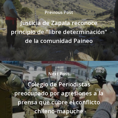
Previous Post
Justicia de Zapala reconoce
principio de "libre determinación"
de la comunidad Paineo
Next Post
Colegio de Periodistas
preocupado por agresiones a la
prensa que cubre el conflicto
chileno-mapuche