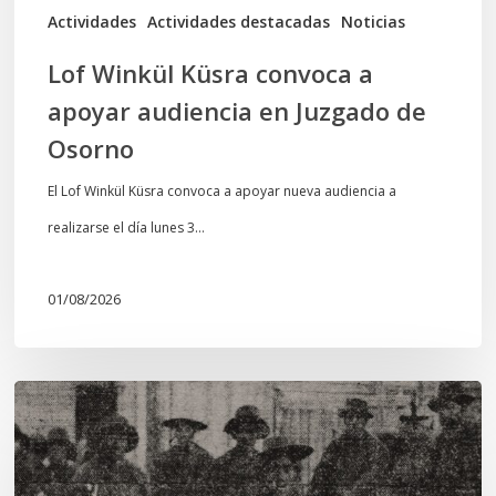
de
Actividades
Actividades destacadas
Noticias
Osorno
Lof Winkül Küsra convoca a
apoyar audiencia en Juzgado de
Osorno
El Lof Winkül Küsra convoca a apoyar nueva audiencia a
realizarse el día lunes 3…
01/08/2026
Chawrakawin:
Palimpsesto
explora