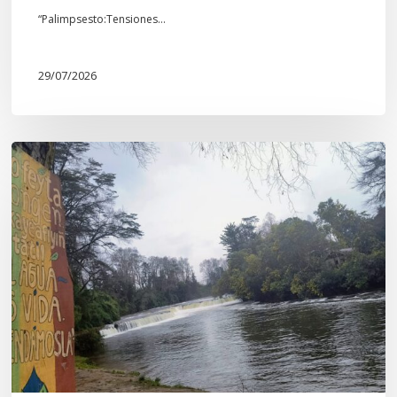
“Palimpsesto:Tensiones…
29/07/2026
En
defensa
del
Salto
Donguil
y
el
territorio
Kuzpe