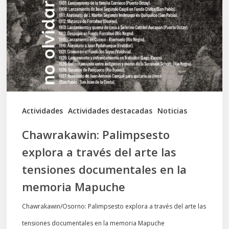
a
través
del
arte
las
tensiones
documentales
Actividades
Actividades destacadas
Noticias
en
Chawrakawin: Palimpsesto
la
explora a través del arte las
memoria
tensiones documentales en la
Mapuche
memoria Mapuche
Chawrakawin/Osorno: Palimpsesto explora a través del arte las
tensiones documentales en la memoria Mapuche