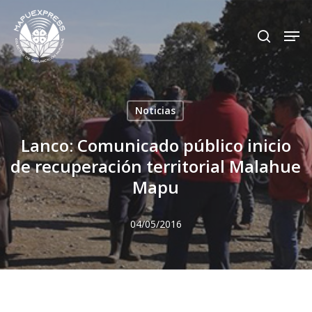
Skip
Men
search
to
Close
main
Menu
content
Noticias
Lanco: Comunicado público inicio
de recuperación territorial Malahue
Mapu
04/05/2016