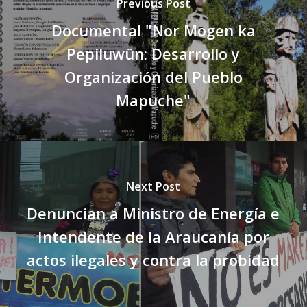
Previous Post
Documental "Nor Mogen ka
Pepiluwün: Desarrollo y
Organización del Pueblo
Mapuche"
Next Post
Denuncian a Ministro de Energía e
Intendente de la Araucanía por
actos ilegales y contra la probidad