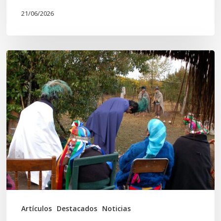
21/06/2026
Conmemoración
del
Wiñoy
Tripantü
y
la
Sociedad
Mapuche
Ancestral
Artículos
Destacados
Noticias