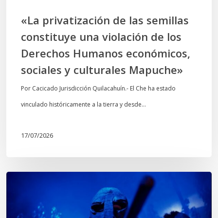
Derechos
«La privatización de las semillas
Humanos
constituye una violación de los
económicos,
Derechos Humanos económicos,
sociales
sociales y culturales Mapuche»
y
culturales
Por Cacicado Jurisdicción Quilacahuín.- El Che ha estado
Mapuche»
vinculado históricamente a la tierra y desde…
17/07/2026
Opinión:
En
tiempos