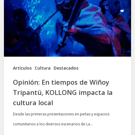
de
Wiñoy
Tripantü,
KOLLONG
impacta
la
cultura
Artículos
Cultura
Destacados
local
Opinión: En tiempos de Wiñoy
Tripantü, KOLLONG impacta la
cultura local
Desde las primeras presentaciones en peñas y espacios
comunitarios a los diversos escenarios de La…