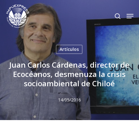
Skip
Men
search
to
Close
main
Menu
content
Artículos
Juan Carlos Cárdenas, director de
Ecocéanos, desmenuza la crisis
socioambiental de Chiloé
14/05/2016