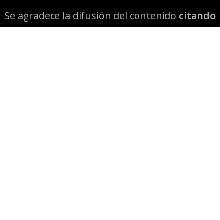
Se agradece la difusión del contenido
citando
la fuente www.mapuexpress.org
Desde el año 2000, ejerciendo el derecho a la
comunicación Mapuche en Wallmapu.
© 2026 Mapuexpress.