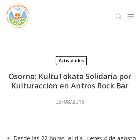
Skip
Men
search
to
Close
main
Menu
content
Actividades
Osorno: KultuTokata Solidaria por
Kulturacción en Antros Rock Bar
03/08/2016
Desde las 22 horas, el día jueves 4 de agosto