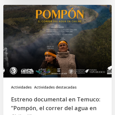
Estreno
documental
en
Temuco:
“Pompón,
el
correr
del
agua
en
Actividades
Actividades destacadas
Chilwé”
Estreno documental en Temuco:
“Pompón, el correr del agua en