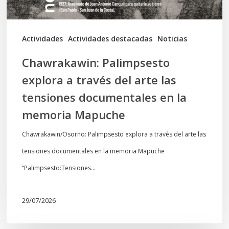
las
tensiones
documentales
Actividades
Actividades destacadas
Noticias
en
Chawrakawin: Palimpsesto
la
explora a través del arte las
memoria
tensiones documentales en la
Mapuche
memoria Mapuche
Chawrakawin/Osorno: Palimpsesto explora a través del arte las
tensiones documentales en la memoria Mapuche
“Palimpsesto:Tensiones…
29/07/2026