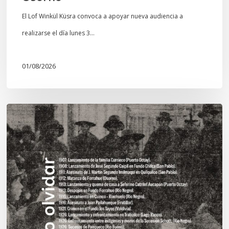
El Lof Winkül Küsra convoca a apoyar nueva audiencia a
realizarse el día lunes 3…
01/08/2026
Chawrakawin:
Palimpsesto
explora
a
través
del
arte