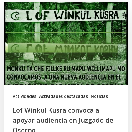
Lof
Winkül
Küsra
convoca
a
apoyar
audiencia
en
Juzgado
de
Actividades
Actividades destacadas
Noticias
Osorno
Lof Winkül Küsra convoca a
apoyar audiencia en Juzgado de
Osorno