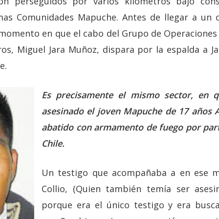
on perseguidos por varios kilómetros bajo cons
smas Comunidades Mapuche. Antes de llegar a un c
 momento en que el cabo del Grupo de Operaciones P
os, Miguel Jara Muñoz, dispara por la espalda a J
e.
Es precisamente el mismo sector, en q
asesinado el joven Mapuche de 17 años 
abatido con armamento de fuego por part
Chile.
Un testigo que acompañaba a en ese 
Collio, (Quien también temía ser asesin
porque era el único testigo y era bus