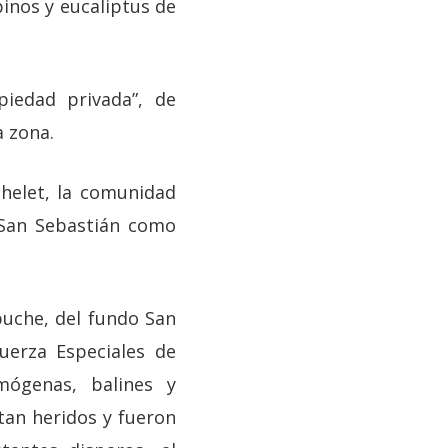
inos y eucaliptus de
piedad privada”, de
a zona.
chelet, la comunidad
 San Sebastián como
puche, del fundo San
Fuerza Especiales de
mógenas, balines y
tan heridos y fueron