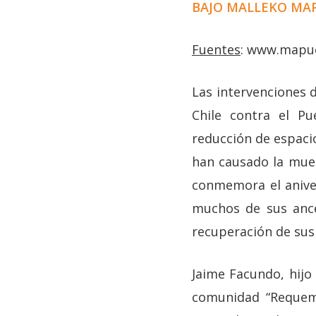
BAJO MALLEKO MA
Fuentes
: www.mapue
Las intervenciones 
Chile contra el P
reducción de espacio
han causado la muer
conmemora el aniver
muchos de sus ance
recuperación de sus 
Jaime Facundo, hijo 
comunidad “Requem P