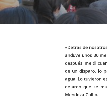
«Detrás de nosotros
anduve unos 30 metr
después, me di cuen
de un disparo, lo 
agua. Lo tuvieron e
dejaron que se mu
Hit enter to search or ESC to close
Mendoza Collio.