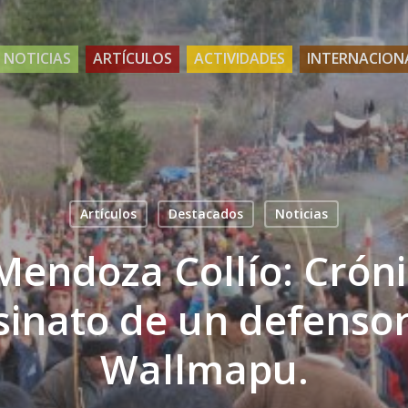
NOTICIAS
ARTÍCULOS
ACTIVIDADES
INTERNACION
Artículos
Destacados
Noticias
Mendoza Collío: Cróni
sinato de un defensor
Wallmapu.