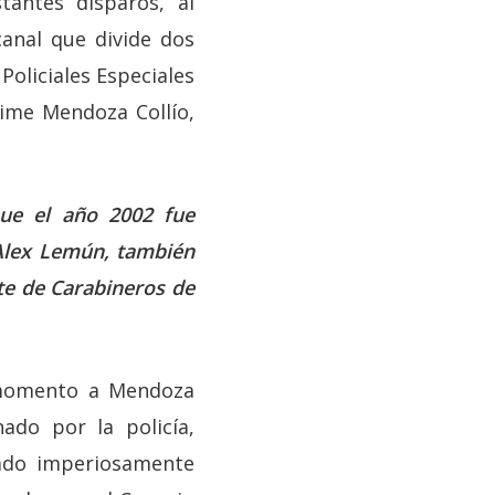
tantes disparos, al
anal que divide dos
oliciales Especiales
aime Mendoza Collío,
ue el año 2002 fue
Alex Lemún, también
e de Carabineros de
momento a Mendoza
ado por la policía,
cado imperiosamente