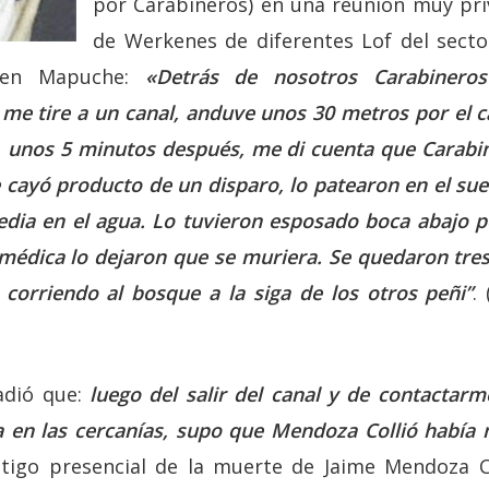
por Carabineros) en una reunión muy pri
de Werkenes de diferentes Lof del sector
ven Mapuche:
«Detrás de nosotros Carabineros
me tire a un canal, anduve unos 30 metros por el c
, unos 5 minutos después, me di cuenta que Carabin
e cayó producto de un disparo, lo patearon en el su
dia en el agua. Lo tuvieron esposado boca abajo p
n médica lo dejaron que se muriera. Se quedaron tre
n corriendo al bosque a la siga de los otros peñi”
.
adió que:
luego del salir del canal y de contactar
 en las cercanías, supo que Mendoza Collió había
stigo presencial de la muerte de Jaime Mendoza Co