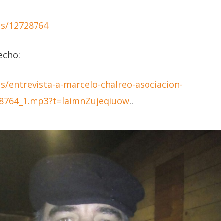
/es/12728764
echo
:
es/entrevista-a-marcelo-chalreo-asociacion-
8764_1.mp3?t=laimnZujeqiuow
..