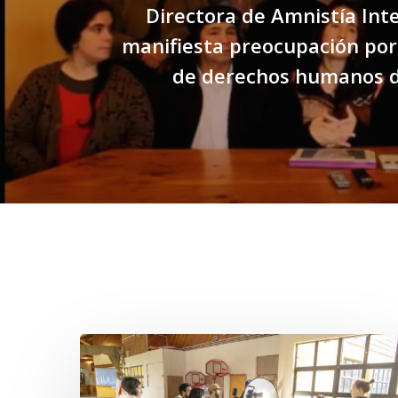
Directora de Amnistía Int
manifiesta preocupación por
de derechos humanos d
Related Posts
Toda
el