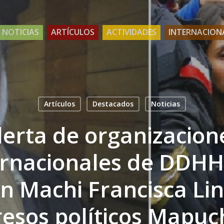
NOTICIAS
ARTÍCULOS
ACTIVIDADES
INTERNACION
Artículos
Destacados
Noticias
lerta de organizacion
ernacionales de DDHH
ón Machi Francisca Li
resos políticos Mapuc