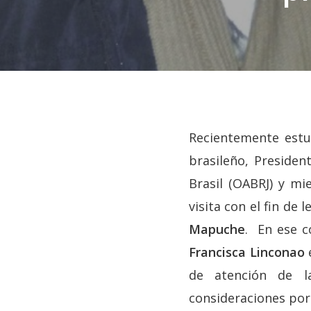
Recientemente estu
brasileño, Preside
Brasil (OABRJ) y mi
visita con el fin de
Mapuche
. En ese c
Francisca Linconao
e
Hit enter to search or ESC to close
de atención de la
consideraciones por