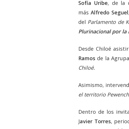
Sofía Uribe
, de la
más
Alfredo Seguel
del
Parlamento de K
Plurinacional por la
Desde Chiloé asisti
Ramos
de la Agrup
Chiloé.
Asimismo, intervend
el territorio Pewenc
Dentro de los invit
J
avier Torres
, perio