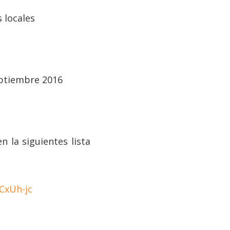
s locales
septiembre 2016
 la siguientes lista
CxUh-jc