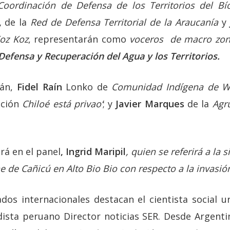
Coordinación de Defensa de los Territorios del Bí
,
de la
Red de Defensa Territorial de la Araucanía
y
oz Koz
, representarán como
voceros de macro zon
 Defensa y Recuperación del Agua y los Territorios.
rán,
Fidel Raín
Lonko de
Comunidad Indígena de 
ación
Chiloé está privao’
; y
Javier Marques
de la
Agr
rá en el panel
, Ingrid Maripil
, quien se referirá a la 
he de Cañicú en Alto Bio Bio con respecto a la invasi
ados internacionales destacan el cientista social 
dista peruano Director noticias SER. Desde Argenti