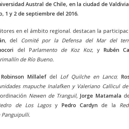
ersidad Austral de Chile, en la ciudad de Valdivia,
o, 1 y 2 de septiembre del 2016.
itores en el ámbito regional. destacan la participa
án
, del
Comité por la Defensa del Mar del terr
hocori
del P
arlamento de Koz Koz
, y
Rubén Ca
rimallín de Río Bueno.
,
Robinson Millalef
del
Lof Quilche en Lanco
;
Ro
nidades mapuche Inalafken y Valeriano Callicul d
ordinación
Newen de Tranguil,
Jorge Matamala
de
Pedro de Los Lagos
y
Pedro Cardyn
de la
Red
Panguipulli.