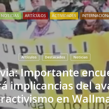
NOTICIAS
ARTÍCULOS
ACTIVIDADES
INTERNACION
Artículos
Destacados
Noticias
ivia: Importante encu
á implicancias del av
tractivismo en Wallm