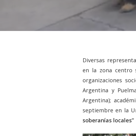
Diversas representa
en la zona centro 
organizaciones soci
Argentina y Puelma
Argentina); académi
septiembre en la U
Hit enter to search or ESC to close
soberanías locales”