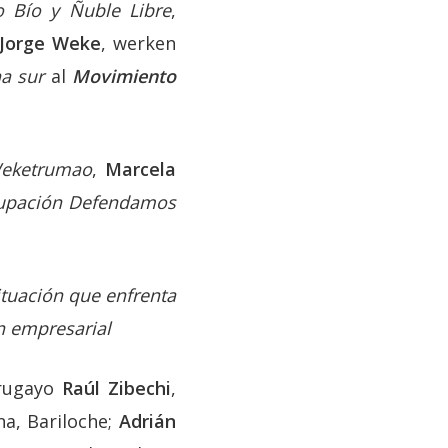
o Bío y Ñuble Libre
,
Jorge Weke
, werken
a sur
al
Movimiento
Weketrumao
,
Marcela
upación Defendamos
situación que enfrenta
ón empresarial
urugayo
Raúl Zibechi
,
na, Bariloche;
Adrián