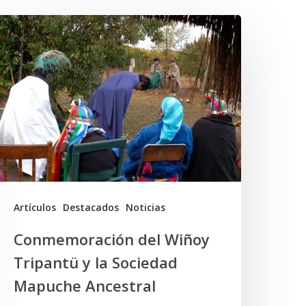
Conmemoración
el
iñoy
ripantü
a
ociedad
Mapuche
ncestral
Artículos
Destacados
Noticias
Conmemoración del Wiñoy
Tripantü y la Sociedad
Mapuche Ancestral