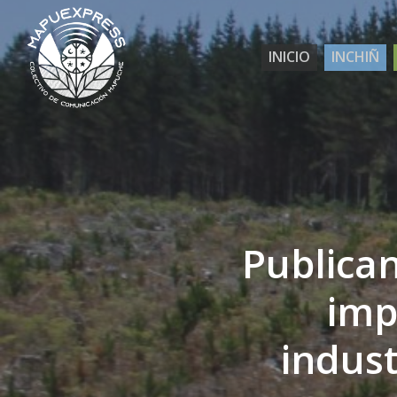
Skip
to
INICIO
INCHIÑ
main
content
Publica
imp
indust