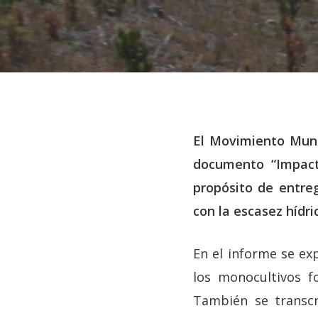
El Movimiento Mund
documento “Impacto
Hit enter to search or ESC to close
propósito de entre
con la escasez hídri
En el informe se ex
los monocultivos f
También se transc