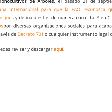
Monocultivos de Árboles
, el pasado 21 de sept
aña internacional para que la FAO reconozca qu
osques
y defina a éstos de manera correcta. Y en Ch
os
por diversas organizaciones sociales para acaba
ravés del
Decreto 701
o cualquier instrumento legal c
edes revisar y descargar
aquí
.