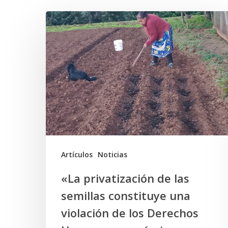
«La
privatización
de
las
semillas
constituye
una
violación
de
Artículos
Noticias
los
«La privatización de las
Derechos
semillas constituye una
Humanos
violación de los Derechos
económicos,