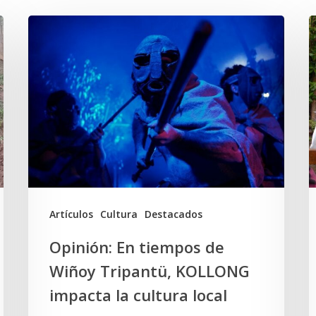
Opinión:
En
d
tiempos
W
de
T
Wiñoy
y
Tripantü,
l
KOLLONG
S
impacta
la
A
Artículos
Cultura
Destacados
cultura
Opinión: En tiempos de
local
Wiñoy Tripantü, KOLLONG
impacta la cultura local