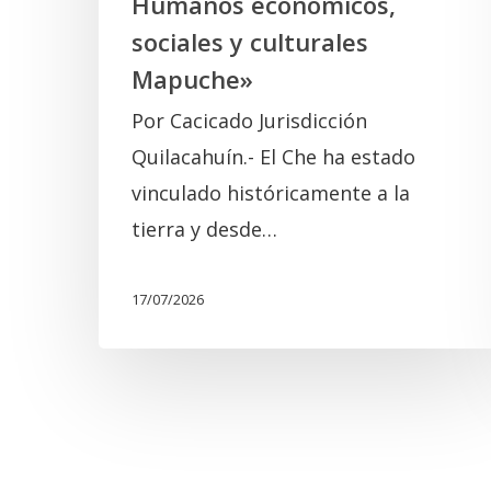
Humanos económicos,
sociales
sociales y culturales
y
Mapuche»
culturales
Por Cacicado Jurisdicción
Mapuche»
Quilacahuín.- El Che ha estado
vinculado históricamente a la
tierra y desde…
17/07/2026