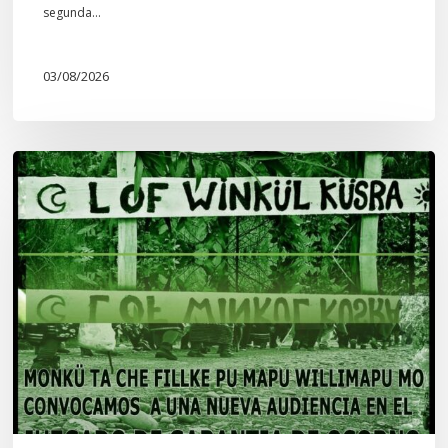
segunda…
03/08/2026
Lof
Winkül
Küsra
convoca
a
apoyar
audiencia
en
Juzgado