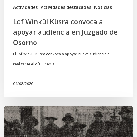
de
Actividades
Actividades destacadas
Noticias
Osorno
Lof Winkül Küsra convoca a
apoyar audiencia en Juzgado de
Osorno
El Lof Winkül Küsra convoca a apoyar nueva audiencia a
realizarse el día lunes 3…
01/08/2026
Chawrakawin:
Palimpsesto
explora