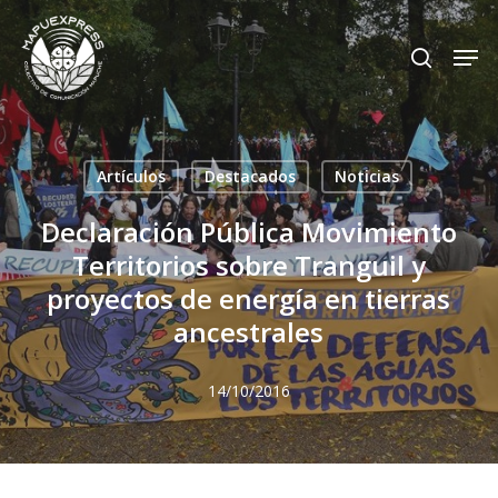
Skip
Men
search
to
Close
main
Menu
content
Artículos
Destacados
Noticias
Declaración Pública Movimiento
Territorios sobre Tranguil y
proyectos de energía en tierras
ancestrales
14/10/2016