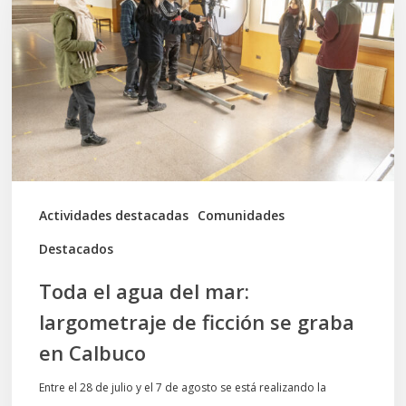
del
mar:
largometraje
de
ficción
se
graba
Actividades destacadas
Comunidades
en
Destacados
Calbuco
Toda el agua del mar:
largometraje de ficción se graba
en Calbuco
Entre el 28 de julio y el 7 de agosto se está realizando la