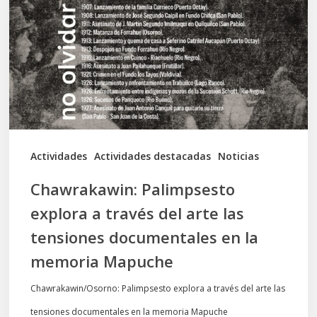
a
través
del
arte
las
tensiones
documentales
Actividades
Actividades destacadas
Noticias
en
Chawrakawin: Palimpsesto
la
explora a través del arte las
memoria
tensiones documentales en la
Mapuche
memoria Mapuche
Chawrakawin/Osorno: Palimpsesto explora a través del arte las
tensiones documentales en la memoria Mapuche