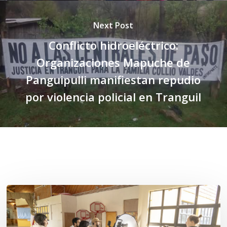
Next Post
Conflicto hidroeléctrico:
Organizaciones Mapuche de
Panguipulli manifiestan repudio
por violencia policial en Tranguil
Related Posts
Toda
el
agua