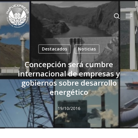
Skip
Men
search
to
Close
main
Menu
content
Destacados
Noticias
Concepción será cumbre
internacional de empresas y
gobiernos sobre desarrollo
energético
19/10/2016