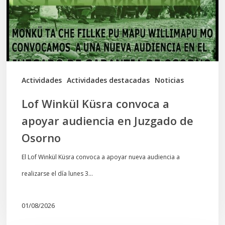
apoyar
audiencia
en
Juzgado
de
Actividades
Actividades destacadas
Noticias
Osorno
Lof Winkül Küsra convoca a
apoyar audiencia en Juzgado de
Osorno
El Lof Winkül Küsra convoca a apoyar nueva audiencia a
realizarse el día lunes 3…
01/08/2026