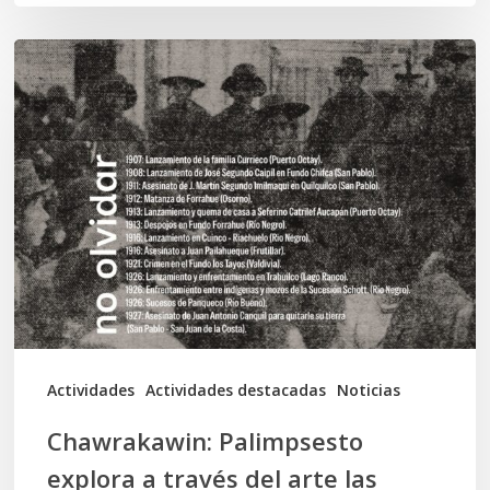
Chawrakawin:
Palimpsesto
explora
a
través
del
arte
las
tensiones
documentales
Actividades
Actividades destacadas
Noticias
en
Chawrakawin: Palimpsesto
la
explora a través del arte las
memoria