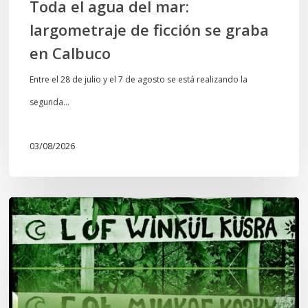
Toda el agua del mar:
largometraje de ficción se graba
en Calbuco
Entre el 28 de julio y el 7 de agosto se está realizando la
segunda…
03/08/2026
Lof
Winkül
Küsra
convoca
a