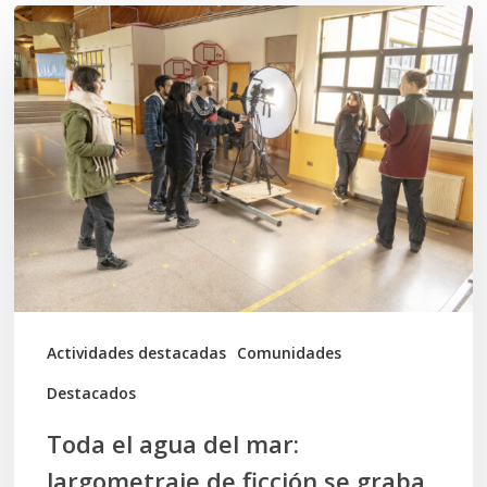
Toda
el
agua
del
mar:
largometraje
de
ficción
se
graba
Actividades destacadas
Comunidades
en
Destacados
Calbuco
Toda el agua del mar:
largometraje de ficción se graba