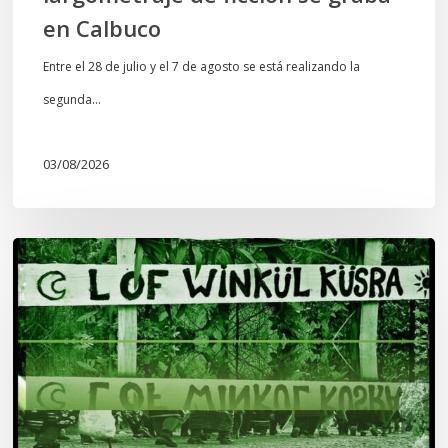
en Calbuco
Entre el 28 de julio y el 7 de agosto se está realizando la
segunda…
03/08/2026
Lof
Winkül
Küsra
convoca
a
apoyar