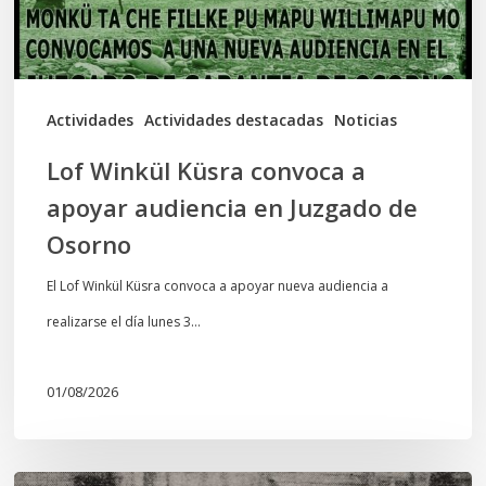
audiencia
en
Juzgado
de
Actividades
Actividades destacadas
Noticias
Osorno
Lof Winkül Küsra convoca a
apoyar audiencia en Juzgado de
Osorno
El Lof Winkül Küsra convoca a apoyar nueva audiencia a
realizarse el día lunes 3…
01/08/2026