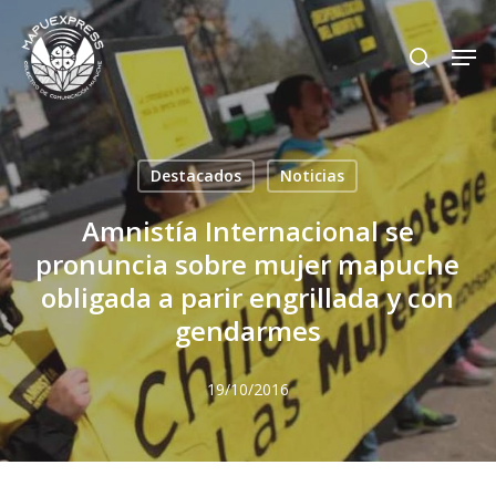
Skip
Men
search
to
Close
main
Menu
content
Destacados
Noticias
Amnistía Internacional se
pronuncia sobre mujer mapuche
obligada a parir engrillada y con
gendarmes
19/10/2016