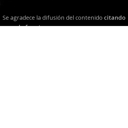
Se agradece la difusión del contenido
citando
la fuente www.mapuexpress.org
Desde el año 2000, ejerciendo el derecho a la
comunicación Mapuche en Wallmapu.