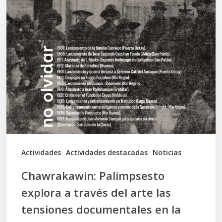
Chawrakawin:
Palimpsesto
explora
a
través
del
arte
las
tensiones
documentales
Actividades
Actividades destacadas
Noticias
en
Chawrakawin: Palimpsesto
la
explora a través del arte las
memoria
tensiones documentales en la
Mapuche