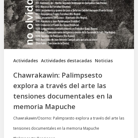
través
del
arte
las
tensiones
documentales
Actividades
Actividades destacadas
Noticias
en
Chawrakawin: Palimpsesto
la
explora a través del arte las
memoria
tensiones documentales en la
Mapuche
memoria Mapuche
Chawrakawin/Osorno: Palimpsesto explora a través del arte las
tensiones documentales en la memoria Mapuche