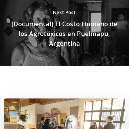
Next Post
[Documental] El Costo Humano de
los Agrotóxicos en Puelmapu,
Argentina
Related Posts
Toda
el
agua