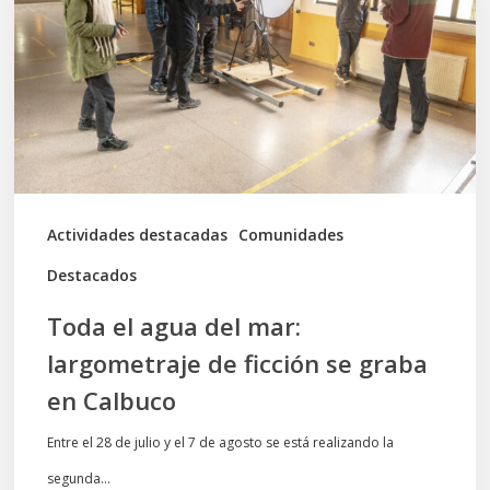
del
mar:
largometraje
de
ficción
se
graba
Actividades destacadas
Comunidades
en
Destacados
Calbuco
Toda el agua del mar:
largometraje de ficción se graba
en Calbuco
Entre el 28 de julio y el 7 de agosto se está realizando la
segunda…