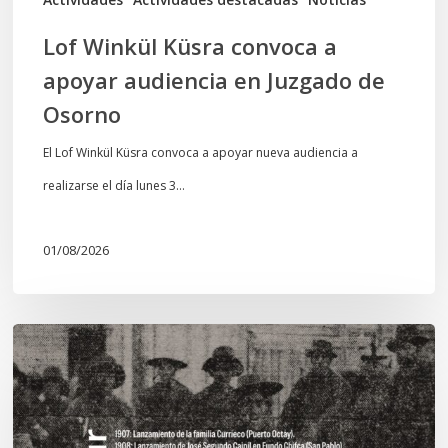
Osorno
Lof Winkül Küsra convoca a
apoyar audiencia en Juzgado de
Osorno
El Lof Winkül Küsra convoca a apoyar nueva audiencia a
realizarse el día lunes 3…
01/08/2026
Chawrakawin:
Palimpsesto
explora
a