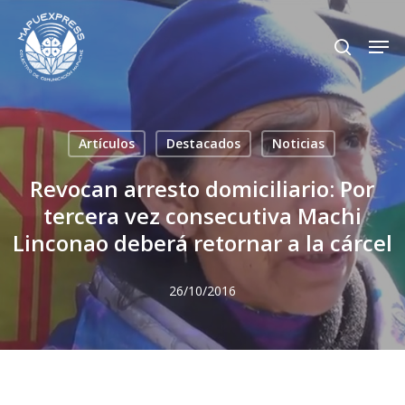
Skip
Men
search
to
Close
main
Menu
content
Artículos
Destacados
Noticias
Revocan arresto domiciliario: Por
tercera vez consecutiva Machi
Linconao deberá retornar a la cárcel
26/10/2016