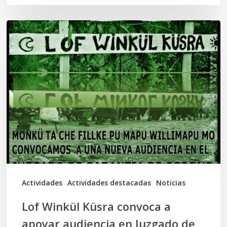
Lof
Winkül
Küsra
convoca
a
apoyar
audiencia
en
Juzgado
de
Actividades
Actividades destacadas
Noticias
Osorno
Lof Winkül Küsra convoca a
apoyar audiencia en Juzgado de