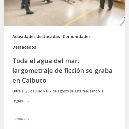
de
ficción
se
graba
Actividades destacadas
Comunidades
en
Destacados
Calbuco
Toda el agua del mar:
largometraje de ficción se graba
en Calbuco
Entre el 28 de julio y el 7 de agosto se está realizando la
segunda…
03/08/2026