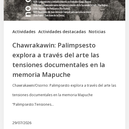
arte
las
tensiones
documentales
Actividades
Actividades destacadas
Noticias
en
Chawrakawin: Palimpsesto
la
explora a través del arte las
memoria
tensiones documentales en la
Mapuche
memoria Mapuche
Chawrakawin/Osorno: Palimpsesto explora a través del arte las
tensiones documentales en la memoria Mapuche
“Palimpsesto:Tensiones…
29/07/2026