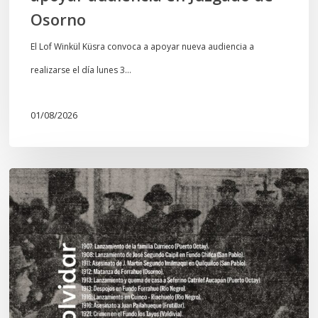
Osorno
El Lof Winkül Küsra convoca a apoyar nueva audiencia a
realizarse el día lunes 3…
01/08/2026
Chawrakawin:
Palimpsesto
explora
a
través
del