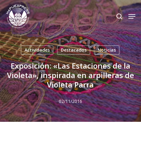
Skip
Men
search
to
Close
main
Menu
content
Actividades
Destacados
Noticias
Exposición: «Las Estaciones de la
Violeta», inspirada en arpilleras de
Violeta Parra
02/11/2016