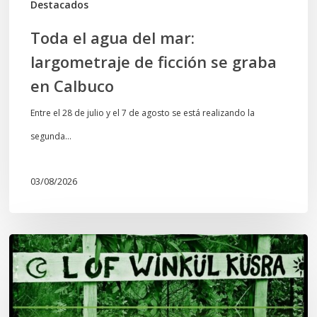
Destacados
Calbuco
Toda el agua del mar:
largometraje de ficción se graba
en Calbuco
Entre el 28 de julio y el 7 de agosto se está realizando la
segunda…
03/08/2026
Lof
Winkül
Küsra
convoca