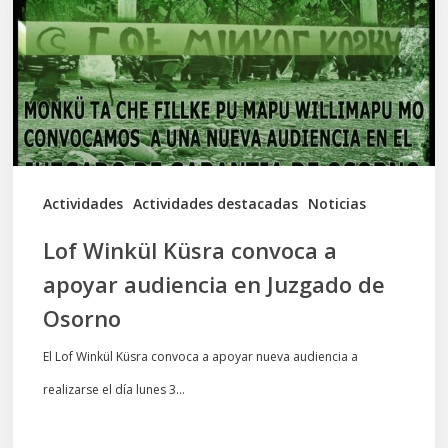
a
apoyar
audiencia
en
Juzgado
de
Actividades
Actividades destacadas
Noticias
Osorno
Lof Winkül Küsra convoca a
apoyar audiencia en Juzgado de
Osorno
El Lof Winkül Küsra convoca a apoyar nueva audiencia a
realizarse el día lunes 3…