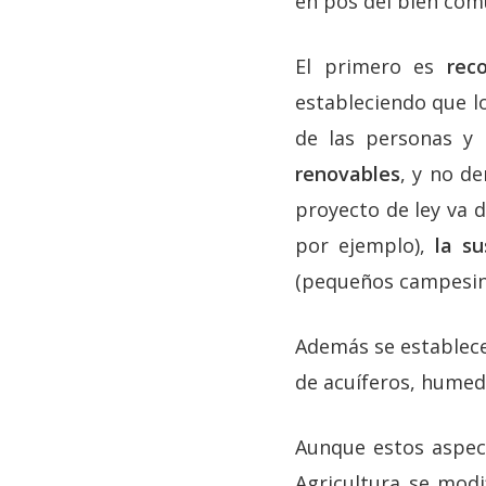
en pos del bien comú
El primero es
rec
estableciendo que lo
de las personas y 
renovables
, y no d
proyecto de ley va d
por ejemplo),
la su
(pequeños campesin
Además se establece
de acuíferos, humed
Aunque estos aspec
Agricultura se mod