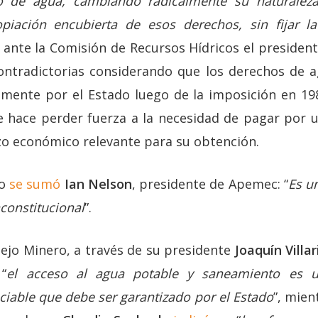
 de agua, cambiando radicalmente su naturaleza
opiación encubierta de esos derechos, sin fijar l
ante la Comisión de Recursos Hídricos el presiden
ontradictorias considerando que los derechos de 
mente por el Estado luego de la imposición en 19
e hace perder fuerza a la necesidad de pagar por u
rzo económico relevante para su obtención.
po
se sumó
Ian Nelson
, presidente de Apemec: “
Es u
nconstitucional
”.
sejo Minero, a través de su presidente
Joaquín Villa
“
el acceso al agua potable y saneamiento es
iable que debe ser garantizado por el Estado
”, mien