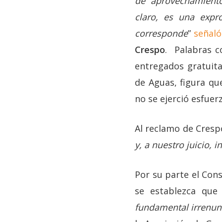
de aprovechamiento
claro, es una expr
corresponde
”
señaló
Crespo
. Palabras c
entregados gratuita
de Aguas, figura qu
no se ejerció esfue
Al reclamo de Cres
y, a nuestro juicio, i
Por su parte el Con
se establezca que 
fundamental irrenunc