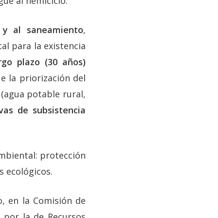
gue al hemiciclo.
 y al saneamiento
,
al para la existencia
rgo plazo (30 años)
 la priorización del
o
(agua potable rural,
ivas de subsistencia
mbiental: protección
s ecológicos.
, en la Comisión de
 por la de Recursos