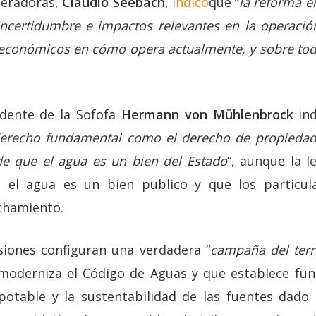
neradoras,
Claudio Seebach
,
indicó
que “
la reforma e
incertidumbre e impactos relevantes en la operación
 económicos en cómo opera actualmente, y sobre todo
idente de la Sofofa
Hermann von Mühlenbrock
in
erecho fundamental como el derecho de propiedad
e que el agua es un bien del Estado
“, aunque la 
l agua es un bien publico y que los particula
chamiento.
siones configuran una verdadera “
campaña del terr
e moderniza el Código de Aguas y que establece fun
potable y la sustentabilidad de las fuentes dado