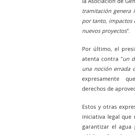
la Asociación de Ge
tramitación genera 
por tanto, impactos
nuevos proyectos
”.
Por último, el pres
atenta contra “
un d
una noción errada d
expresamente que e
derechos de aprove
Estos y otras expre
iniciativa legal qu
garantizar el agua 