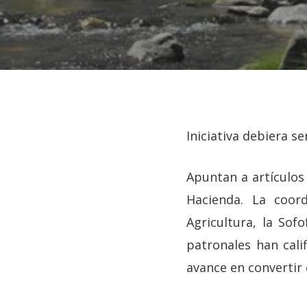
Iniciativa debiera s
Apuntan a artículos
Hacienda. La coord
Agricultura, la Sof
patronales han cali
avance en convertir 
Hit enter to search or ESC to close