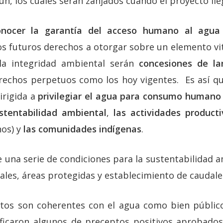
n, los cuales serán zanjados cuando el proyecto lle
onocer la garantía del acceso humano al agua
s futuros derechos a otorgar sobre un elemento vit
la integridad ambiental serán
concesiones de la
erechos perpetuos como los hoy vigentes. Es así que
irigida a
privilegiar el agua para consumo human
stentabilidad ambiental
,
las actividades product
os) y
las comunidades indígenas
.
 una serie de condiciones para la sustentabilidad a
ales, áreas protegidas y establecimiento de caudale
tos son coherentes con el agua como bien público
ificaron algunos de preceptos positivos aprobados