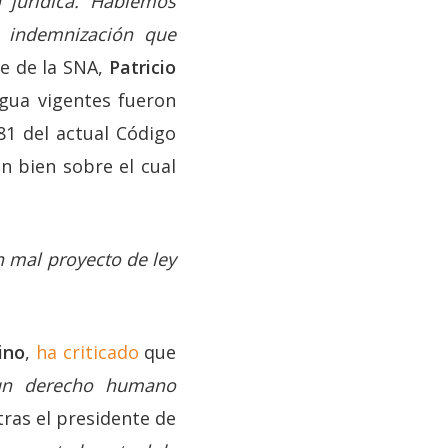
 jurídica. Hablemos
a indemnización que
te de la SNA,
Patricio
agua vigentes fueron
81 del actual Código
n bien sobre el cual
n mal proyecto de ley
rino
,
ha criticado
que
 un derecho humano
tras el presidente de