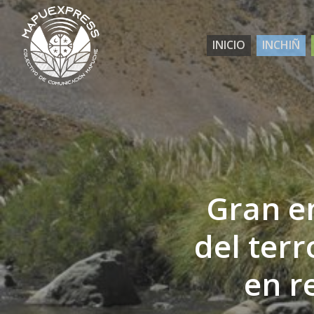
Skip
to
INICIO
INCHIÑ
main
content
Gran e
del terr
en r