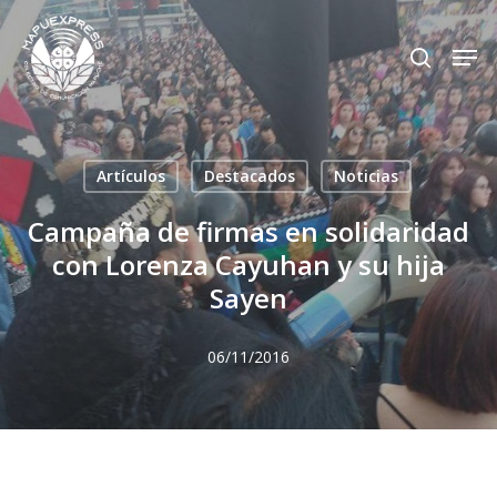
Skip
Men
search
to
Close
main
Menu
content
Artículos
Destacados
Noticias
Campaña de firmas en solidaridad
con Lorenza Cayuhan y su hija
Sayen
06/11/2016