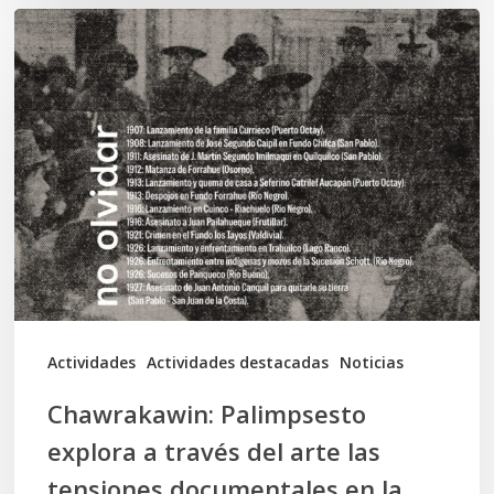
Chawrakawin:
Palimpsesto
explora
a
través
del
arte
las
tensiones
documentales
Actividades
Actividades destacadas
Noticias
en
Chawrakawin: Palimpsesto
la
explora a través del arte las
memoria
tensiones documentales en la