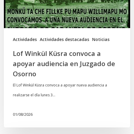
audiencia
en
Juzgado
de
Actividades
Actividades destacadas
Noticias
Osorno
Lof Winkül Küsra convoca a
apoyar audiencia en Juzgado de
Osorno
El Lof Winkül Küsra convoca a apoyar nueva audiencia a
realizarse el día lunes 3…
01/08/2026