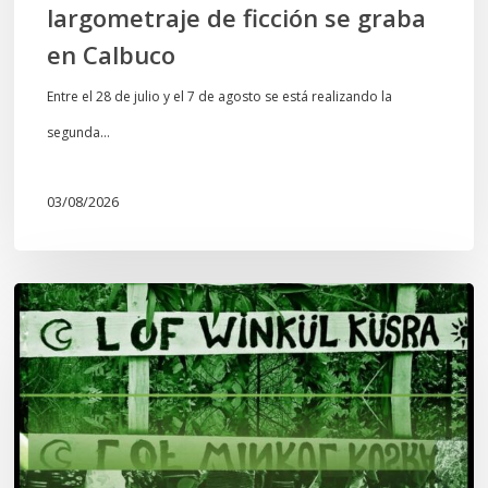
largometraje de ficción se graba
en Calbuco
Entre el 28 de julio y el 7 de agosto se está realizando la
segunda…
03/08/2026
Lof
Winkül
Küsra
convoca
a
apoyar