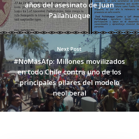
años del asesinato de Juan
Pailahueque
Next Post
#NoMásAfp: Millones movilizados
en todo Chile contra uno de los
principales pilares del modelo
neoliberal
Related Posts