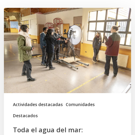
Toda
el
agua
del
mar:
largometraje
de
ficción
se
graba
Actividades destacadas
Comunidades
en
Destacados
Calbuco
Toda el agua del mar: