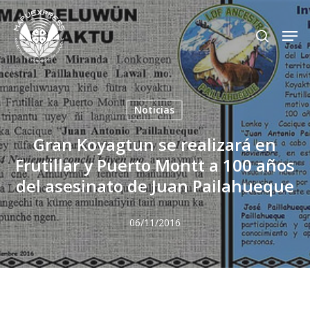
Skip
Men
search
to
Close
main
Menu
content
Noticias
Gran Koyagtun se realizará en
Frutillar y Puerto Montt a 100 años
del asesinato de Juan Pailahueque
06/11/2016