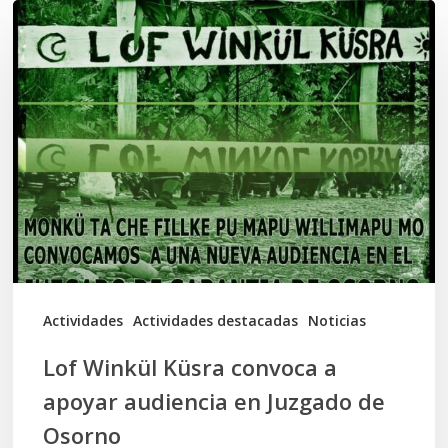
Lof
Winkül
Küsra
convoca
a
apoyar
audiencia
en
Juzgado
de
Actividades
Actividades destacadas
Noticias
Osorno
Lof Winkül Küsra convoca a
apoyar audiencia en Juzgado de
Osorno