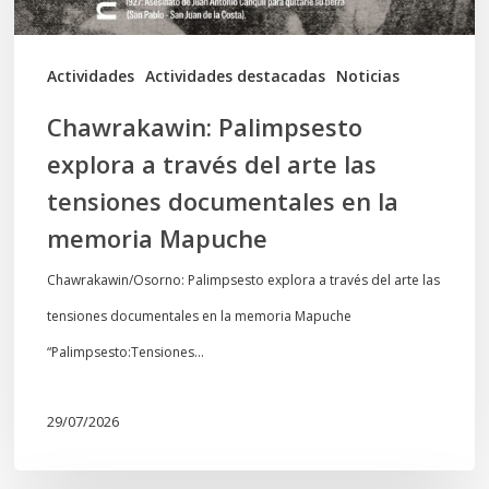
tensiones
documentales
Actividades
Actividades destacadas
Noticias
en
Chawrakawin: Palimpsesto
la
explora a través del arte las
memoria
tensiones documentales en la
Mapuche
memoria Mapuche
Chawrakawin/Osorno: Palimpsesto explora a través del arte las
tensiones documentales en la memoria Mapuche
“Palimpsesto:Tensiones…
29/07/2026