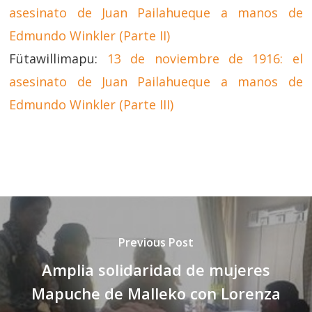
asesinato de Juan Pailahueque a manos de
Edmundo Winkler (Parte II)
Fütawillimapu:
13 de noviembre de 1916: el
asesinato de Juan Pailahueque a manos de
Edmundo Winkler (Parte III)
Previous Post
Amplia solidaridad de mujeres
Mapuche de Malleko con Lorenza