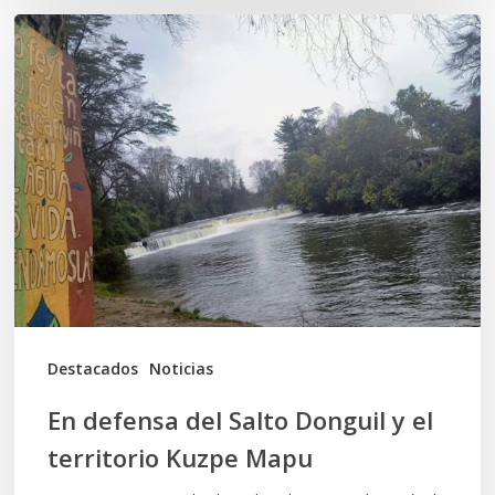
En
defensa
del
Salto
Donguil
y
el
territorio
Kuzpe
Mapu
Destacados
Noticias
En defensa del Salto Donguil y el
territorio Kuzpe Mapu