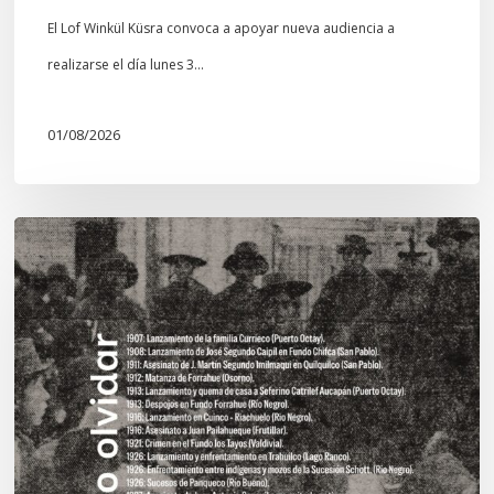
El Lof Winkül Küsra convoca a apoyar nueva audiencia a
realizarse el día lunes 3…
01/08/2026
Chawrakawin:
Palimpsesto
explora
a
través
del
arte
las