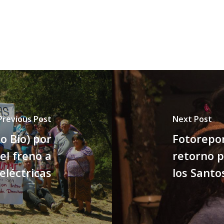
Previous Post
Next Post
o Bio) por
Fotorepor
 el freno a
retorno p
eléctricas
los Santo