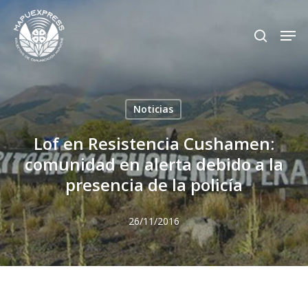
Skip
Men
search
to
Close
main
Menu
content
Noticias
Lof en Resistencia Cushamen:
comunidad en alerta debido a la
presencia de la policía
26/11/2016