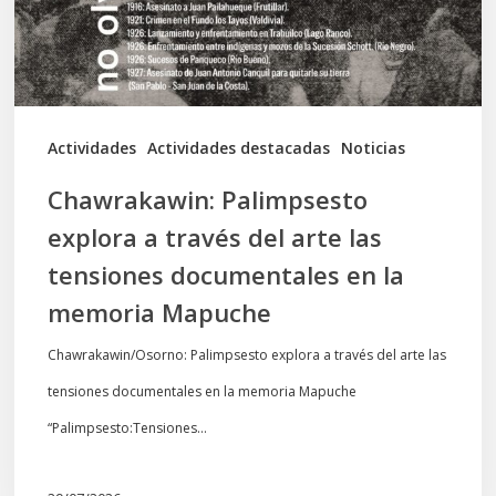
arte
las
tensiones
documentales
Actividades
Actividades destacadas
Noticias
en
Chawrakawin: Palimpsesto
la
explora a través del arte las
memoria
tensiones documentales en la
Mapuche
memoria Mapuche
Chawrakawin/Osorno: Palimpsesto explora a través del arte las
tensiones documentales en la memoria Mapuche
“Palimpsesto:Tensiones…