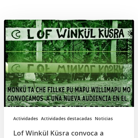
Related Posts
Lof
Winkül
Küsra
convoca
a
apoyar
audiencia
en
Juzgado
de
Actividades
Actividades destacadas
Noticias
Osorno
Lof Winkül Küsra convoca a