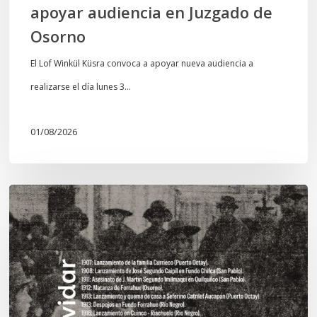
apoyar audiencia en Juzgado de
Osorno
El Lof Winkül Küsra convoca a apoyar nueva audiencia a
realizarse el día lunes 3…
01/08/2026
Chawrakawin:
Palimpsesto
explora
a
través
del