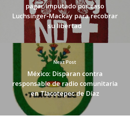
pagar imputado por caso
Luchsinger-Mackay para recobrar
su libertad
Next Post
México: Disparan contra
responsable de radio comunitaria
en Tlacotepec de Díaz