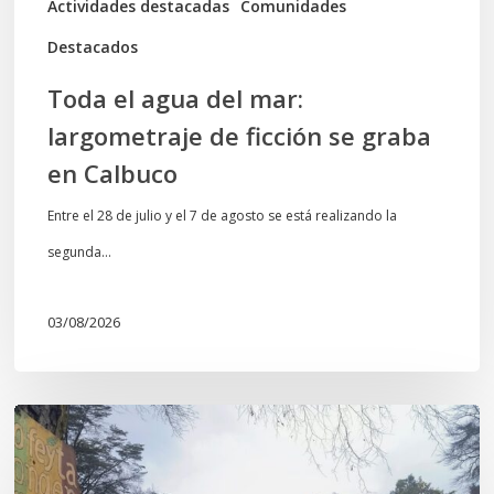
Actividades destacadas
Comunidades
en
Destacados
Calbuco
Toda el agua del mar:
largometraje de ficción se graba
en Calbuco
Entre el 28 de julio y el 7 de agosto se está realizando la
segunda…
03/08/2026
En
defensa
del