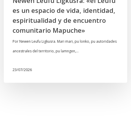
Newen Leufu Ligkusra: «el Leufu
espiritualidad
es un espacio de vida, identidad,
y
espiritualidad y de encuentro
de
comunitario Mapuche»
encuentro
comunitario
Por Newen Leufu Ligkusra. Mari mari, pu lonko, pu autoridades
Mapuche»
ancestrales del territorio, pu lamngen,…
23/07/2026