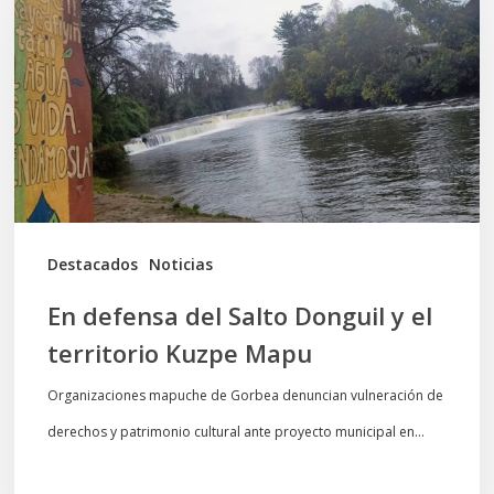
Salto
Donguil
y
el
territorio
Kuzpe
Mapu
Destacados
Noticias
En defensa del Salto Donguil y el
territorio Kuzpe Mapu
Organizaciones mapuche de Gorbea denuncian vulneración de
derechos y patrimonio cultural ante proyecto municipal en…