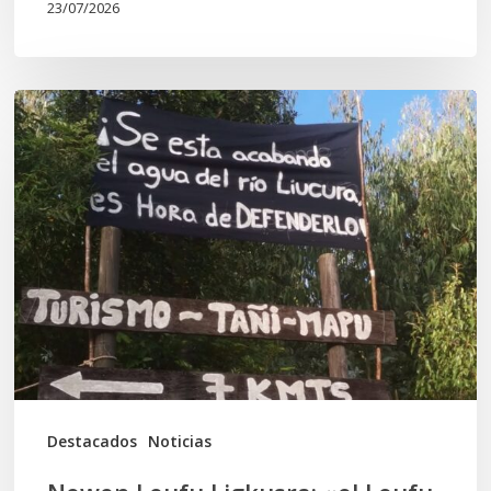
23/07/2026
Newen
Leufu
Ligkusra:
«el
Leufu
es
un
espacio
de
vida,
Destacados
Noticias
identidad,