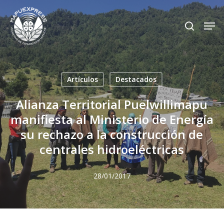
Skip
Men
search
to
Close
main
Menu
content
Artículos
Destacados
Alianza Territorial Puelwillimapu
manifiesta al Ministerio de Energía
su rechazo a la construcción de
centrales hidroeléctricas
28/01/2017