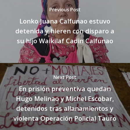
Previous Post
Lonko Juana Calfunao estuvo
detenida y hieren con disparo a
su hijo Waikilaf Cadin Calfunao
Next Post
En prisión preventiva quedan
Hugo Melinao y Michel Escobar,
detenidos tras allanamientos y
violenta Operación Policial Tauro