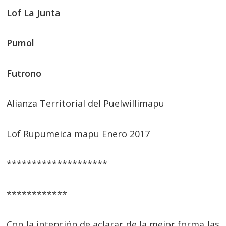
Lof La Junta
Pumol
Futrono
Alianza Territorial del Puelwillimapu
Lof Rupumeica mapu Enero 2017
********************
************
Con la intención de aclarar de la mejor forma las