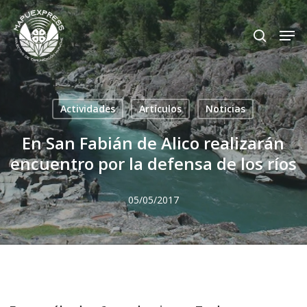
Skip
Men
search
to
Close
main
Menu
content
Actividades
Artículos
Noticias
En San Fabián de Alico realizarán
encuentro por la defensa de los ríos
05/05/2017