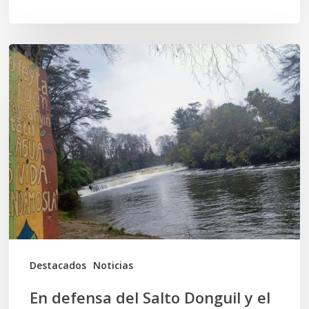
En
defensa
del
Salto
Donguil
y
el
territorio
Kuzpe
Mapu
Destacados
Noticias
En defensa del Salto Donguil y el