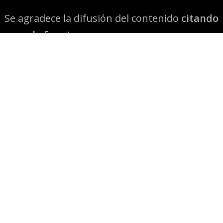
Se agradece la difusión del contenido
citando
la fuente www.mapuexpress.org
Desde el año 2000, ejerciendo el derecho a la
comunicación Mapuche en Wallmapu.
© 2026 Mapuexpress.