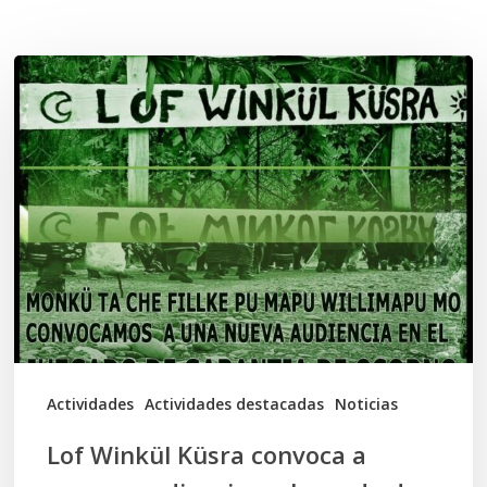
Related Posts
Lof
Winkül
Küsra
convoca
a
apoyar
audiencia
en
Juzgado
de
Actividades
Actividades destacadas
Noticias
Osorno
Lof Winkül Küsra convoca a