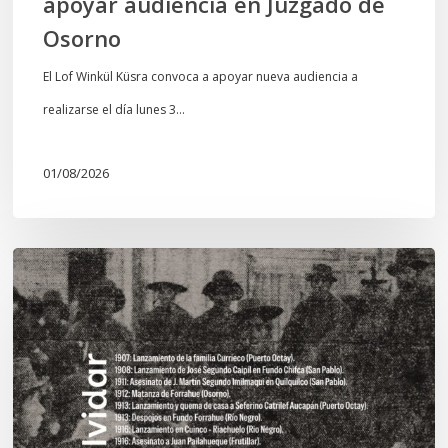
apoyar audiencia en Juzgado de
Osorno
El Lof Winkül Küsra convoca a apoyar nueva audiencia a
realizarse el día lunes 3…
01/08/2026
Chawrakawin:
Palimpsesto
explora
a
través
del