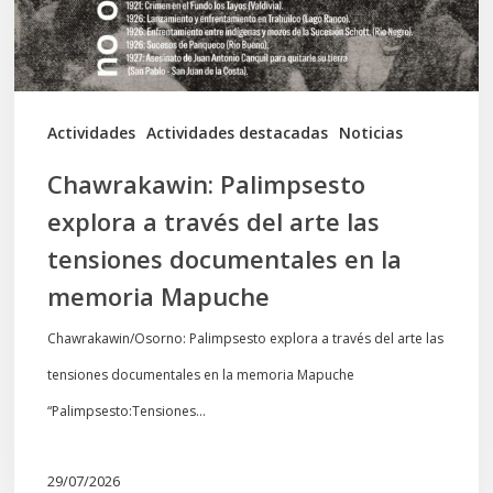
arte
las
tensiones
documentales
Actividades
Actividades destacadas
Noticias
en
Chawrakawin: Palimpsesto
la
explora a través del arte las
memoria
tensiones documentales en la
Mapuche
memoria Mapuche
Chawrakawin/Osorno: Palimpsesto explora a través del arte las
tensiones documentales en la memoria Mapuche
“Palimpsesto:Tensiones…
29/07/2026