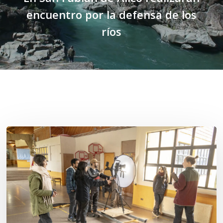
encuentro por la defensa de los
ríos
Related Posts
Toda
el
agua
del
mar:
largometraje