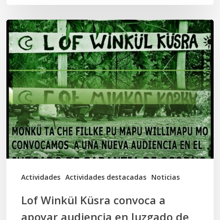
Lof
Winkül
Küsra
convoca
a
apoyar
audiencia
en
Juzgado
de
Actividades
Actividades destacadas
Noticias
Osorno
Lof Winkül Küsra convoca a
apoyar audiencia en Juzgado de