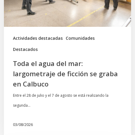
de
ficción
se
graba
Actividades destacadas
Comunidades
en
Destacados
Calbuco
Toda el agua del mar:
largometraje de ficción se graba
en Calbuco
Entre el 28 de julio y el 7 de agosto se está realizando la
segunda…
03/08/2026