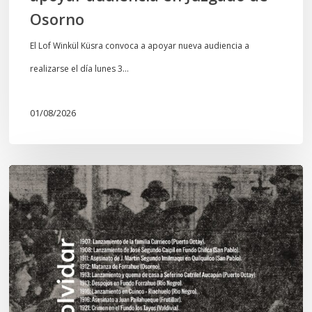
Osorno
El Lof Winkül Küsra convoca a apoyar nueva audiencia a
realizarse el día lunes 3…
01/08/2026
Chawrakawin:
Palimpsesto
explora
a
través
del