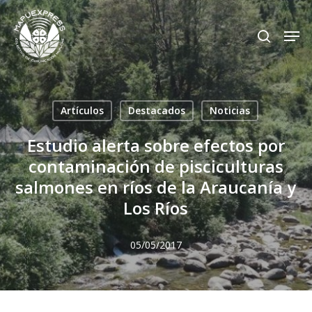
Skip
Men
search
to
Close
main
Menu
content
Artículos
Destacados
Noticias
Estudio alerta sobre efectos por
contaminación de pisciculturas
salmones en ríos de la Araucanía y
Los Ríos
05/05/2017