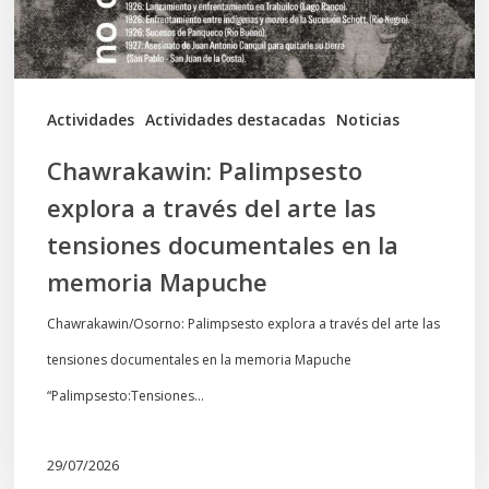
arte
las
tensiones
documentales
Actividades
Actividades destacadas
Noticias
en
Chawrakawin: Palimpsesto
la
explora a través del arte las
memoria
tensiones documentales en la
Mapuche
memoria Mapuche
Chawrakawin/Osorno: Palimpsesto explora a través del arte las
tensiones documentales en la memoria Mapuche
“Palimpsesto:Tensiones…
29/07/2026