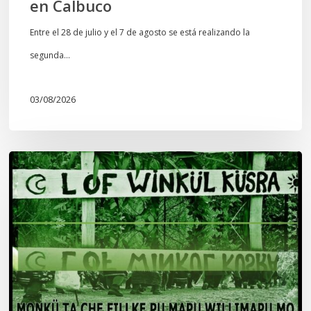
en Calbuco
Entre el 28 de julio y el 7 de agosto se está realizando la
segunda…
03/08/2026
Lof
Winkül
Küsra
convoca
a
apoyar
audiencia