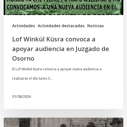
en
Juzgado
de
Actividades
Actividades destacadas
Noticias
Osorno
Lof Winkül Küsra convoca a
apoyar audiencia en Juzgado de
Osorno
El Lof Winkül Küsra convoca a apoyar nueva audiencia a
realizarse el día lunes 3…
01/08/2026
Chawrakawin: