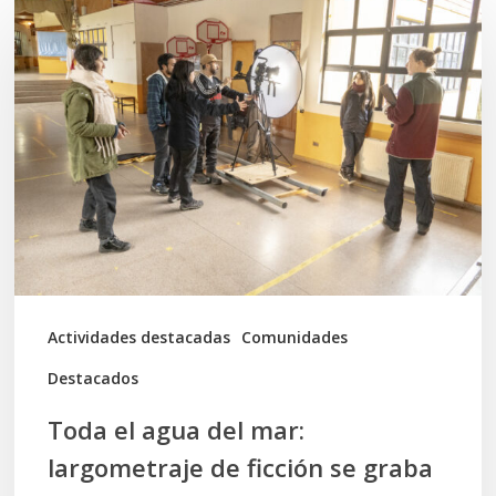
el
agua
del
mar:
largometraje
de
ficción
se
graba
Actividades destacadas
Comunidades
en
Destacados
Calbuco
Toda el agua del mar:
largometraje de ficción se graba