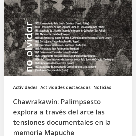
Palimpsesto
explora
a
través
del
arte
las
tensiones
documentales
Actividades
Actividades destacadas
Noticias
en
Chawrakawin: Palimpsesto
la
explora a través del arte las
memoria
tensiones documentales en la
Mapuche
memoria Mapuche