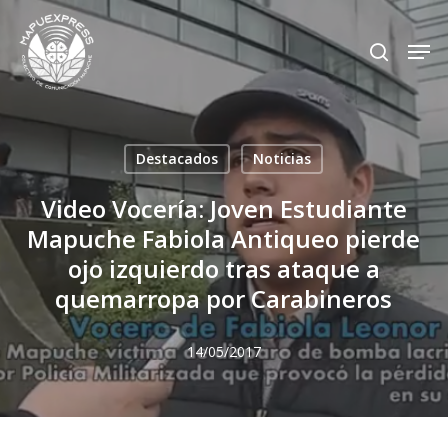
Skip
Men
search
to
Close
main
Menu
content
Destacados
Noticias
Video Vocería: Joven Estudiante
Mapuche Fabiola Antiqueo pierde
ojo izquierdo tras ataque a
quemarropa por Carabineros
14/05/2017