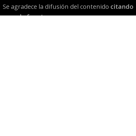
Se agradece la difusión del contenido
citando
la fuente www.mapuexpress.org
Desde el año 2000, ejerciendo el derecho a la
comunicación Mapuche en Wallmapu.
© 2026 Mapuexpress.