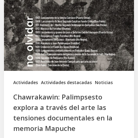
explora
a
través
del
arte
las
tensiones
documentales
Actividades
Actividades destacadas
Noticias
en
Chawrakawin: Palimpsesto
la
explora a través del arte las
memoria
tensiones documentales en la
Mapuche
memoria Mapuche