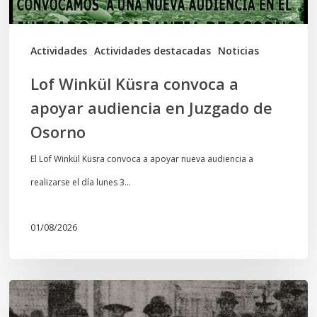
Juzgado
de
Actividades
Actividades destacadas
Noticias
Osorno
Lof Winkül Küsra convoca a
apoyar audiencia en Juzgado de
Osorno
El Lof Winkül Küsra convoca a apoyar nueva audiencia a
realizarse el día lunes 3…
01/08/2026
Chawrakawin:
Palimpsesto