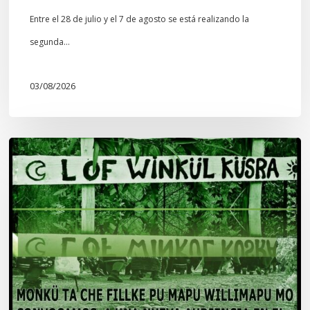
Entre el 28 de julio y el 7 de agosto se está realizando la
segunda…
03/08/2026
Lof
Winkül
Küsra
convoca
a
apoyar
audiencia
en