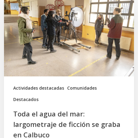
el
agua
del
mar:
largometraje
de
ficción
se
graba
Actividades destacadas
Comunidades
en
Destacados
Calbuco
Toda el agua del mar:
largometraje de ficción se graba
en Calbuco