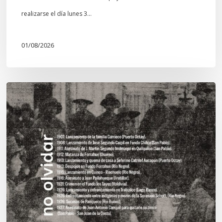
realizarse el día lunes 3…
01/08/2026
Chawrakawin:
Palimpsesto
explora
a
través
del
arte
las
tensiones