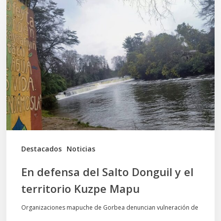
defensa
del
Salto
Donguil
y
el
territorio
Kuzpe
Mapu
Destacados
Noticias
En defensa del Salto Donguil y el
territorio Kuzpe Mapu
Organizaciones mapuche de Gorbea denuncian vulneración de