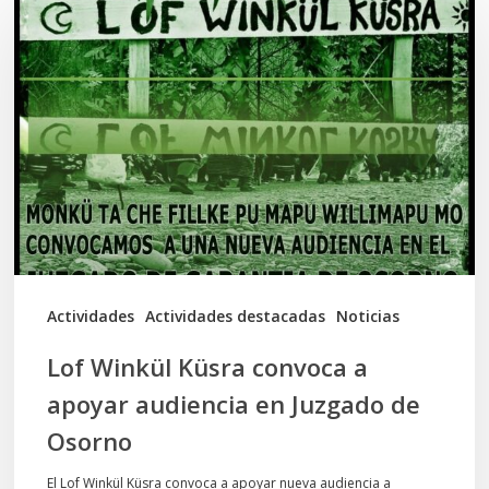
Winkül
Küsra
convoca
a
apoyar
audiencia
en
Juzgado
de
Actividades
Actividades destacadas
Noticias
Osorno
Lof Winkül Küsra convoca a
apoyar audiencia en Juzgado de
Osorno
El Lof Winkül Küsra convoca a apoyar nueva audiencia a