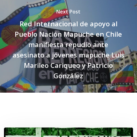
Next Post
Red Internacional de apoyo al
Pueblo Nación Mapuche en Chile
manifiesta repudio ante
asesinato a jóvenes mapuche Luis
Marileo Cariqueo y Patricio
González
Related Posts
Lof