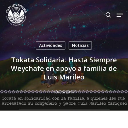
Skip
Men
search
to
Close
main
Menu
content
Actividades
Noticias
Tokata Solidaria: Hasta Siempre
Weychafe en apoyo a familia de
Luis Marileo
19/06/2017