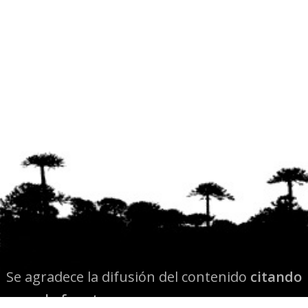
Se agradece la difusión del contenido
citando
la fuente www.mapuexpress.org