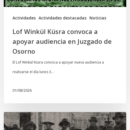
Juzgado
de
Actividades
Actividades destacadas
Noticias
Osorno
Lof Winkül Küsra convoca a
apoyar audiencia en Juzgado de
Osorno
El Lof Winkül Küsra convoca a apoyar nueva audiencia a
realizarse el día lunes 3…
01/08/2026
Chawrakawin:
Palimpsesto