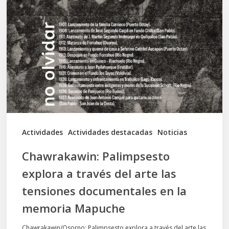
explora
a
través
del
arte
las
tensiones
documentales
Actividades
Actividades destacadas
Noticias
en
Chawrakawin: Palimpsesto
la
explora a través del arte las
memoria
tensiones documentales en la
Mapuche
memoria Mapuche
Chawrakawin/Osorno: Palimpsesto explora a través del arte las