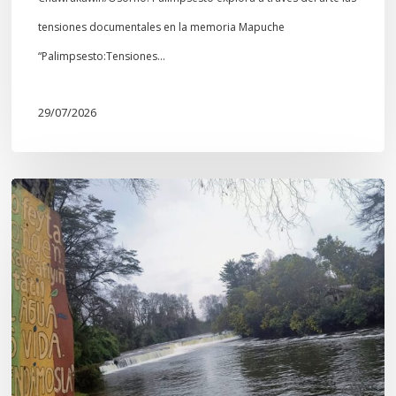
tensiones documentales en la memoria Mapuche
“Palimpsesto:Tensiones…
29/07/2026
En
defensa
del
Salto
Donguil
y
el
territorio