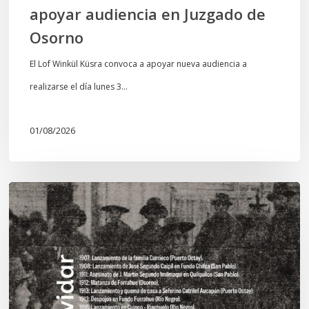
apoyar audiencia en Juzgado de
Osorno
El Lof Winkül Küsra convoca a apoyar nueva audiencia a
realizarse el día lunes 3…
01/08/2026
Chawrakawin:
Palimpsesto
explora
a
través
del