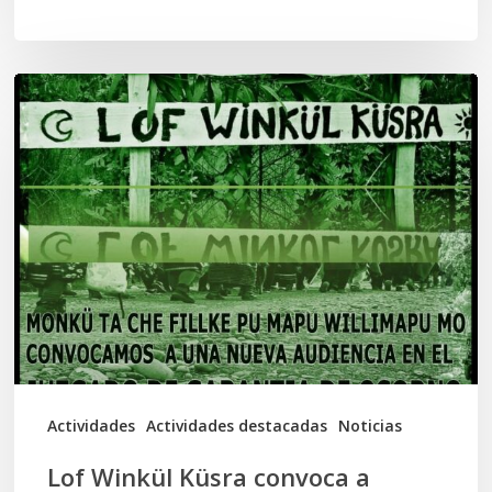
Lof
Winkül
Küsra
convoca
a
apoyar
audiencia
en
Juzgado
de
Actividades
Actividades destacadas
Noticias
Osorno
Lof Winkül Küsra convoca a