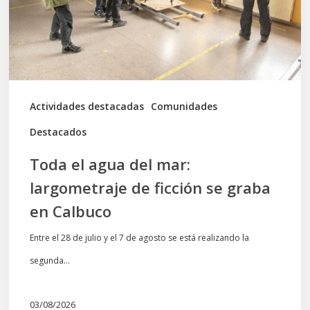
largometraje
de
ficción
se
graba
Actividades destacadas
Comunidades
en
Destacados
Calbuco
Toda el agua del mar:
largometraje de ficción se graba
en Calbuco
Entre el 28 de julio y el 7 de agosto se está realizando la
segunda…
03/08/2026