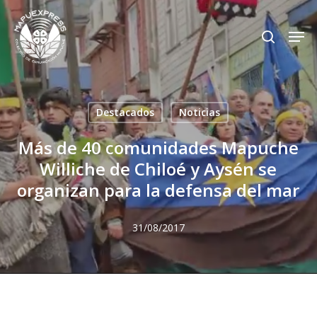
Skip
Men
search
to
Close
main
Menu
content
Destacados
Noticias
Más de 40 comunidades Mapuche
Williche de Chiloé y Aysén se
organizan para la defensa del mar
31/08/2017