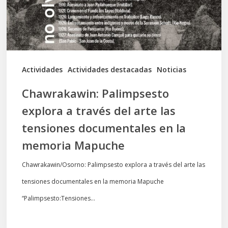
arte
las
tensiones
documentales
Actividades
Actividades destacadas
Noticias
en
Chawrakawin: Palimpsesto
la
explora a través del arte las
memoria
tensiones documentales en la
Mapuche
memoria Mapuche
Chawrakawin/Osorno: Palimpsesto explora a través del arte las
tensiones documentales en la memoria Mapuche
“Palimpsesto:Tensiones…