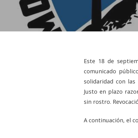
Este 18 de septie
comunicado público
solidaridad con las
Justo en plazo razon
sin rostro. Revocaci
A continuación, el 
Hit enter to search or ESC to close