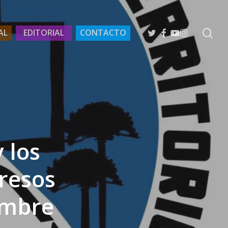
se
TWITTER
FACEBOOK
YOUTUBE
INSTAGRAM
AL
EDITORIAL
CONTACTO
 los
presos
ambre