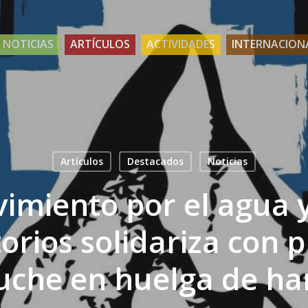
NOTICIAS
ARTÍCULOS
ACTIVIDADES
INTERNACION
Artículos
Destacados
Noticias
imiento por el agua y
torios solidariza con 
che en huelga de h